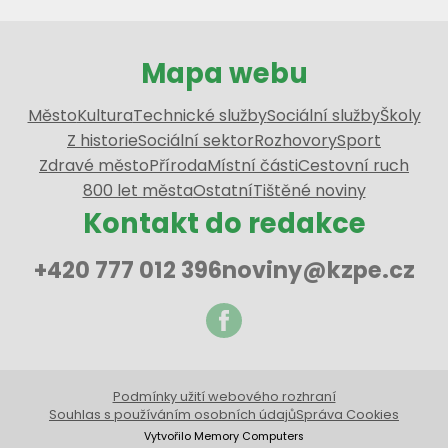
Mapa webu
Město
Kultura
Technické služby
Sociální služby
Školy
Z historie
Sociální sektor
Rozhovory
Sport
Zdravé město
Příroda
Místní části
Cestovní ruch
800 let města
Ostatní
Tištěné noviny
Kontakt do redakce
+420 777 012 396
noviny@kzpe.cz
Podmínky užití webového rozhraní
Souhlas s používáním osobních údajů
Správa Cookies
Vytvořilo Memory Computers