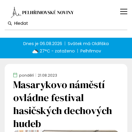
Dnes je
06.08.2026
Svátek má
Oldřiška
27°C - zataženo
Pelhřimov
pondělí
21.08.2023
Masarykovo náměstí
ovládne festival
hasičských dechových
hudeb