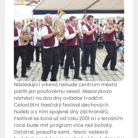
Následující víkend nebude centrum města
patřit jen pouťovému veselí. Masarykovo
náměstí na dva dny ovládne tradiční
Celostátní hasičský festival dechových
hudeb a s ním spojené dny záchranářů.
Festival se koná už od roku 2001 a i v letošním
roce bude mít program více než bohatý.
Ostatně, posuďte sami… Navíc veškerá