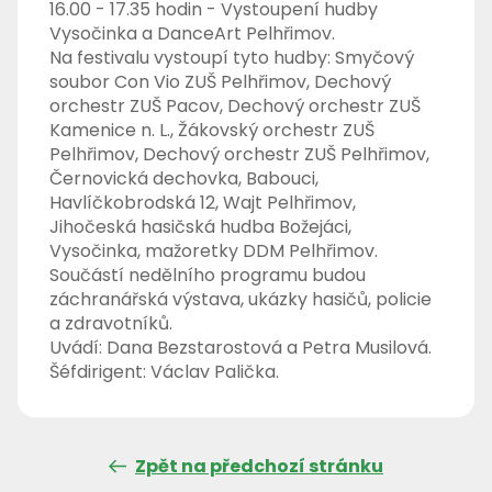
16.00 - 17.35 hodin - Vystoupení hudby
Vysočinka a DanceArt Pelhřimov.
Na festivalu vystoupí tyto hudby: Smyčový
soubor Con Vio ZUŠ Pelhřimov, Dechový
orchestr ZUŠ Pacov, Dechový orchestr ZUŠ
Kamenice n. L., Žákovský orchestr ZUŠ
Pelhřimov, Dechový orchestr ZUŠ Pelhřimov,
Černovická dechovka, Babouci,
Havlíčkobrodská 12, Wajt Pelhřimov,
Jihočeská hasičská hudba Božejáci,
Vysočinka, mažoretky DDM Pelhřimov.
Součástí nedělního programu budou
záchranářská výstava, ukázky hasičů, policie
a zdravotníků.
Uvádí: Dana Bezstarostová a Petra Musilová.
Šéfdirigent: Václav Palička.
Zpět na předchozí stránku