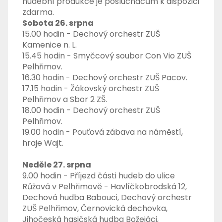
hudební produkce je posluchačům k dispozici
zdarma.
Sobota 26. srpna
15.00 hodin - Dechový orchestr ZUŠ
Kamenice n. L.
15.45 hodin - Smyčcový soubor Con Vio ZUŠ
Pelhřimov.
16.30 hodin - Dechový orchestr ZUŠ Pacov.
17.15 hodin - Žákovský orchestr ZUŠ
Pelhřimov a Sbor 2 ZŠ.
18.00 hodin - Dechový orchestr ZUŠ
Pelhřimov.
19.00 hodin - Pouťová zábava na náměstí,
hraje Wajt.
Neděle 27. srpna
9.00 hodin - Příjezd části hudeb do ulice
Růžová v Pelhřimově - Havlíčkobrodská 12,
Dechová hudba Babouci, Dechový orchestr
ZUŠ Pelhřimov, Černovická dechovka,
Jihočeská hasičská hudba Božejáci,