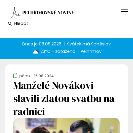
Dnes je
08.08.2026
Svátek má
Soběslav
23°C - zataženo
Pelhřimov
pátek
16.08.2024
Manželé Novákovi
slavili zlatou svatbu na
radnici