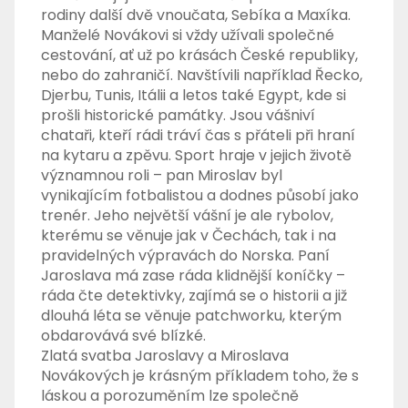
rodiny další dvě vnoučata, Sebíka a Maxíka.
Manželé Novákovi si vždy užívali společné
cestování, ať už po krásách České republiky,
nebo do zahraničí. Navštívili například Řecko,
Djerbu, Tunis, Itálii a letos také Egypt, kde si
prošli historické památky. Jsou vášniví
chataři, kteří rádi tráví čas s přáteli při hraní
na kytaru a zpěvu. Sport hraje v jejich životě
významnou roli – pan Miroslav byl
vynikajícím fotbalistou a dodnes působí jako
trenér. Jeho největší vášní je ale rybolov,
kterému se věnuje jak v Čechách, tak i na
pravidelných výpravách do Norska. Paní
Jaroslava má zase ráda klidnější koníčky –
ráda čte detektivky, zajímá se o historii a již
dlouhá léta se věnuje patchworku, kterým
obdarovává své blízké.
Zlatá svatba Jaroslavy a Miroslava
Novákových je krásným příkladem toho, že s
láskou a porozuměním lze společně