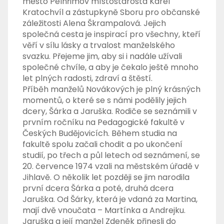
město Pelhřimov místostarosta Karel
Kratochvíl a zástupkyně Sboru pro občanské
záležitosti Alena Škrampalová. Jejich
společná cesta je inspirací pro všechny, kteří
věří v sílu lásky a trvalost manželského
svazku. Přejeme jim, aby si i nadále užívali
společné chvíle, a aby je čekalo ještě mnoho
let plných radosti, zdraví a štěstí.
Příběh manželů Novákových je plný krásných
momentů, o které se s námi podělily jejich
dcery, Šárka a Jaruška. Rodiče se seznámili v
prvním ročníku na Pedagogické fakultě v
Českých Budějovicích. Během studia na
fakultě spolu začali chodit a po ukončení
studií, po třech a půl letech od seznámení, se
20. července 1974 vzali na městském úřadě v
Jihlavě. O několik let později se jim narodila
první dcera Šárka a poté, druhá dcera
Jaruška. Od Šárky, která je vdaná za Martina,
mají dvě vnoučata – Martínka a Andrejku.
Jaruška a její manžel Zdeněk přinesli do