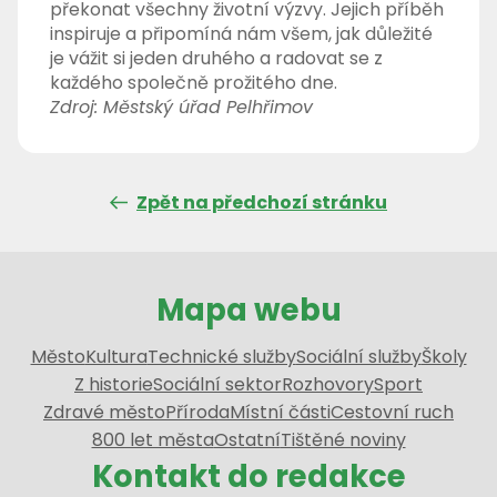
překonat všechny životní výzvy. Jejich příběh
inspiruje a připomíná nám všem, jak důležité
je vážit si jeden druhého a radovat se z
každého společně prožitého dne.
Zdroj: Městský úřad Pelhřimov
Zpět na předchozí stránku
Mapa webu
Město
Kultura
Technické služby
Sociální služby
Školy
Z historie
Sociální sektor
Rozhovory
Sport
Zdravé město
Příroda
Místní části
Cestovní ruch
800 let města
Ostatní
Tištěné noviny
Kontakt do redakce