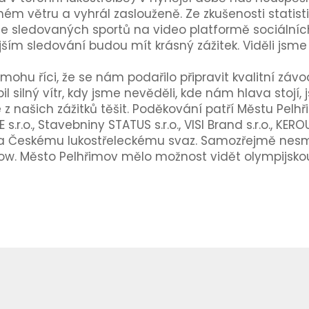
lném větru a vyhrál zaslouženě. Ze zkušenosti statistik
íce sledovaných sportů na video platformě sociálníc
jším sledování budou mít krásný zážitek. Viděli jsme
ohu říci, že se nám podařilo připravit kvalitní závod
 silný vítr, kdy jsme nevěděli, kde nám hlava stojí, 
 našich zážitků těšit. Poděkování patří Městu Pel
.r.o., Stavebniny STATUS s.r.o., VISI Brand s.r.o., KER
a Českému lukostřeleckému svaz. Samozřejmě ne
w. Město Pelhřimov mělo možnost vidět olympijskou l