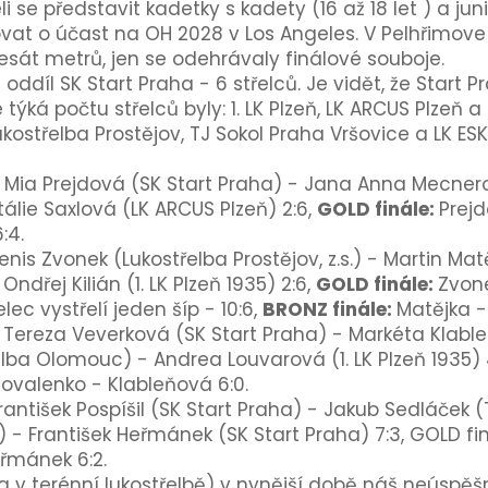
i se představit kadetky s kadety (16 až 18 let ) a junio
vat o účast na OH 2028 v Los Angeles. V Pelhřimove u
esát metrů, jen se odehrávaly finálové souboje.
ddíl SK Start Praha - 6 střelců. Je vidět, že Start 
týká počtu střelců byly: 1. LK Plzeň, LK ARCUS Plzeň a
kostřelba Prostějov, TJ Sokol Praha Vršovice a LK E
:
Mia Prejdová (SK Start Praha)
- Jana Anna Mecnerov
tálie Saxlová (LK ARCUS Plzeň) 2:6,
GOLD finále:
Prejd
:4.
enis Zvonek (Lukostřelba Prostějov, z.s.) - Martin Matě
ndřej Kilián (1. LK Plzeň 1935) 2:6,
GOLD finále:
Zvon
elec vystřelí jeden šíp - 10:6,
B
RONZ finále:
Matějka
- 
:
Tereza
Veverková (SK Start Praha) - Markéta
Klabl
řelba Olomouc) - Andrea
Louvarová (1. LK Plzeň 1935)
Kovalenko - Klableňová 6:0.
rantišek
Pospíšil (SK Start Praha) - Jakub
Sedláček
(
) - František
Heřmánek (SK Start Praha) 7:3,
GOLD fi
eřmánek 6:2.
ta v terénní lukostřelbě) v nynější době náš neúspě