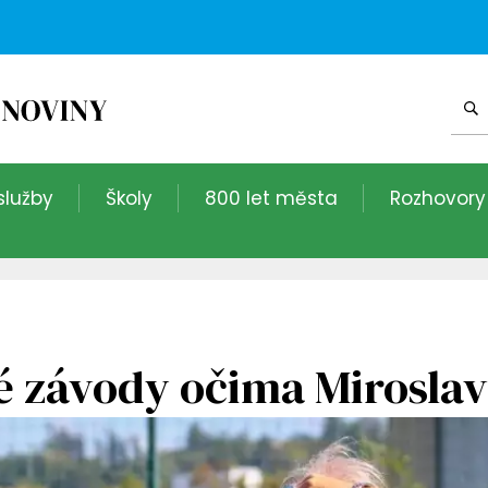
služby
Školy
800 let města
Rozhovory
é závody očima Mirosla