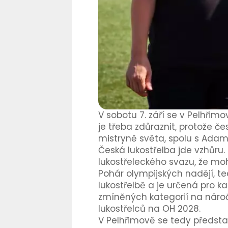
V sobotu 7. září se v Pelhřimo
je třeba zdůraznit, protože č
mistryně světa, spolu s Adame
Česká lukostřelba jde vzhůru
lukostřeleckého svazu, že moh
Pohár olympijských nadějí, 
lukostřelbě a je určená pro ka
zmíněných kategorií na náročn
lukostřelců na OH 2028.
V Pelhřimově se tedy předsta