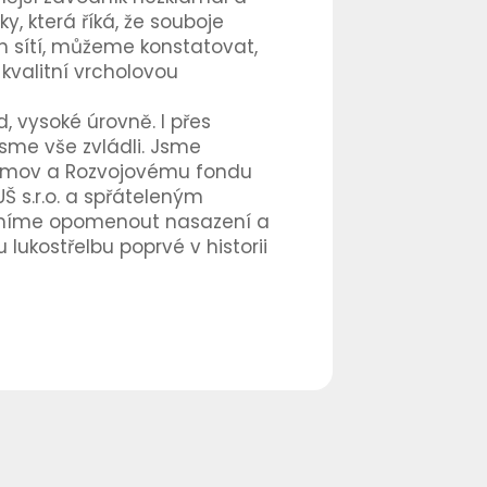
y, která říká, že souboje
h sítí, můžeme konstatovat,
 kvalitní vrcholovou
, vysoké úrovně. I přes
jsme vše zvládli. Jsme
hřimov a Rozvojovému fondu
OUŠ s.r.o. a spřáteleným
smíme opomenout nasazení a
ukostřelbu poprvé v historii