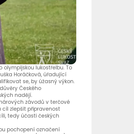
o olympijskou lukostřelbu. To
ruška Horáčková, úřadující
ifikovat se, by úžasný výkon.
a důvěry Českého
ských nadějí.
ohárových závodů v terčové
 cíl zlepšit připravenost
li, tedy účasti českých
inou pochopení označení