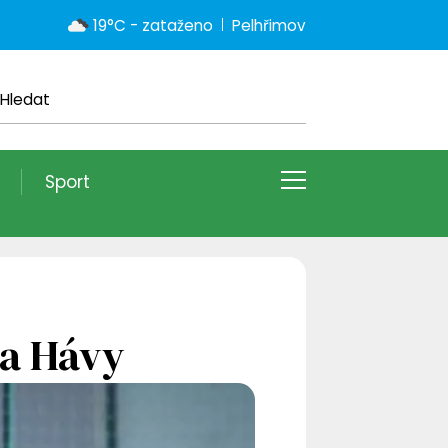
19°C - zataženo
Pelhřimov
Sport
va Hávy