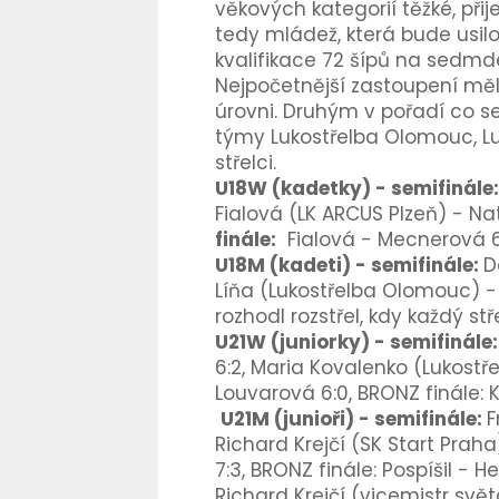
věkových kategorií těžké, přijel
tedy mládež, která bude usilo
kvalifikace 72 šípů na sedmd
Nejpočetnější zastoupení měl o
úrovni. Druhým v pořadí co se 
týmy Lukostřelba Olomouc, Lu
střelci.
U18W (kadetky) - semifinále
F
ialová (LK ARCUS Plzeň) - Na
finále:
Fialová - Mecnerová 6
U18M (kadeti) - semifinále:
D
Líňa (Lukostřelba Olomouc) - O
rozhodl rozstřel, kdy každý stř
U21W (juniorky) - semifinále
6:2, Maria
Kovalenko (Lukost
Louvarová 6:0, BRONZ finále: 
U21M (junioři) - semifinále:
F
Richard
Krejčí (SK Start Praha
7:3,
BRONZ finále: Pospíšil - H
Richard Krejčí (vicemistr svě