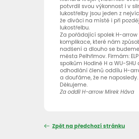
potvrdil svou výkonnost i v si
lukostřelby jsou jeden z nejv
že diváci na místě i při pozdě
lukostřelbu.
Za pořádající spolek H-arrow m
komplikace, které nám způsobil
nadšení a dlouho se budeme z
města Pelhřimov. Firmám: ELPE s
spolkům Hodině H a WU-SHU 
odhodlání členů oddílu H-arro
a doufáme, že ne naposledy.
Děkujeme.
Za oddíl H-arrow Mirek Háva
Zpět na předchozí stránku