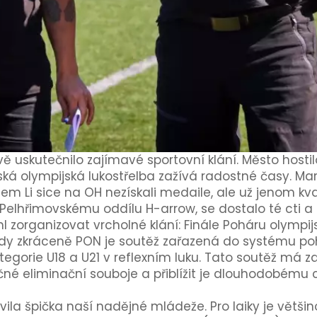
vě uskutečnilo zajímavé sportovní klání. Město hostil
eská olympijská lukostřelba zažívá radostné časy. Ma
m Li sice na OH nezískali medaile, ale už jenom kval
. Pelhřimovskému oddílu H-arrow, se dostalo té cti 
l zorganizovat vrcholné klání: Finále Poháru olympij
tedy zkráceně PON je soutěž zařazená do systému p
tegorie U18 a U21 v reflexním luku. Tato soutěž má za
é eliminační souboje a přiblížit je dlouhodobému cí
vila špička naší nadějné mládeže. Pro laiky je větš