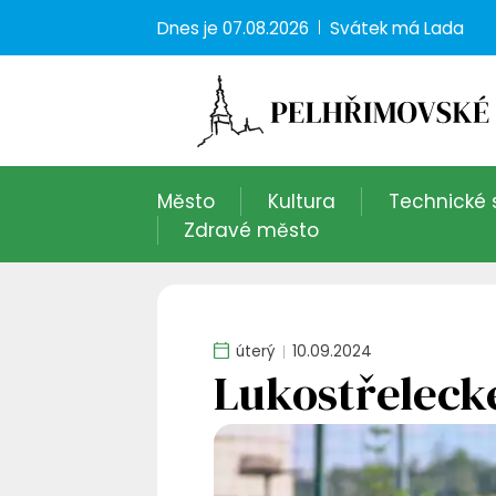
Dnes je
07.08.2026
Svátek má
Lada
Město
Kultura
Technické 
Zdravé město
úterý
10.09.2024
Lukostřeleck