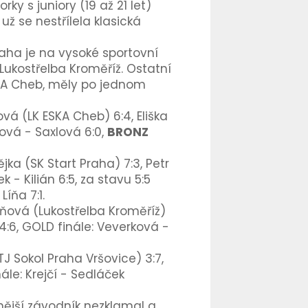
rky s juniory (19 až 21 let)
ž se nestřílela klasická
Praha je na vysoké sportovní
 Lukostřelba Kroměříž. Ostatní
SKA Cheb, měly po jednom
á (LK ESKA Cheb) 6:4, Eliška
ová - Saxlová 6:0,
BRONZ
jka (SK Start Praha) 7:3, Petr
ek
- Kilián 6:5, za stavu 5:5
Líňa 7:1.
eňová (Lukostřelba Kroměříž)
4:6,
GOLD finále: Veverková -
TJ Sokol Praha Vršovice) 3:7,
nále:
Krejčí -
Sedláček
šnější závodník nezklamal a