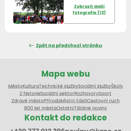
Zobrazit další
fotografie (13)
Zpět na předchozí stránku
Mapa webu
Město
Kultura
Technické služby
Sociální služby
Školy
Z historie
Sociální sektor
Rozhovory
Sport
Zdravé město
Příroda
Místní části
Cestovní ruch
800 let města
Ostatní
Tištěné noviny
Kontakt do redakce