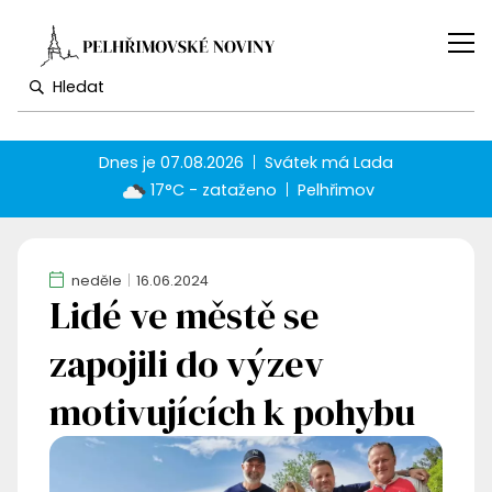
Dnes je
07.08.2026
Svátek má
Lada
17°C - zataženo
Pelhřimov
neděle
16.06.2024
Lidé ve městě se
zapojili do výzev
motivujících k pohybu