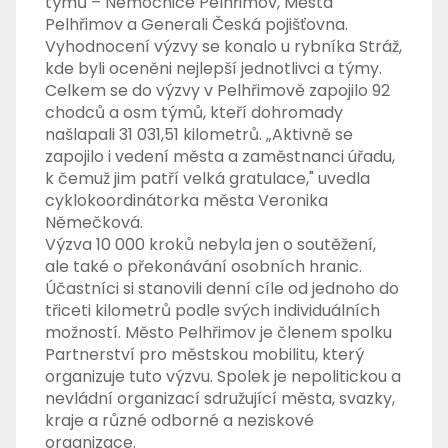
týmů – Nemocnice Pelhřimov, Města
Pelhřimov a Generali Česká pojišťovna.
Vyhodnocení výzvy se konalo u rybníka Stráž,
kde byli oceněni nejlepší jednotlivci a týmy.
Celkem se do výzvy v Pelhřimově zapojilo 92
chodců a osm týmů, kteří dohromady
našlapali 31 031,51 kilometrů. „Aktivně se
zapojilo i vedení města a zaměstnanci úřadu,
k čemuž jim patří velká gratulace," uvedla
cyklokoordinátorka města Veronika
Němečková.
Výzva 10 000 kroků nebyla jen o soutěžení,
ale také o překonávání osobních hranic.
Účastníci si stanovili denní cíle od jednoho do
třiceti kilometrů podle svých individuálních
možností. Město Pelhřimov je členem spolku
Partnerství pro městskou mobilitu, který
organizuje tuto výzvu. Spolek je nepolitickou a
nevládní organizací sdružující města, svazky,
kraje a různé odborné a neziskové
organizace.