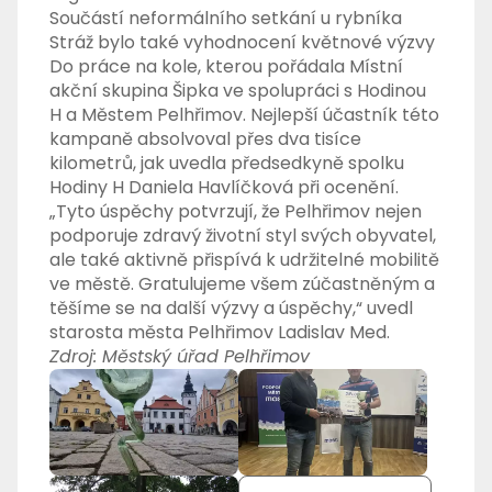
Součástí neformálního setkání u rybníka
Stráž bylo také vyhodnocení květnové výzvy
Do práce na kole, kterou pořádala Místní
akční skupina Šipka ve spolupráci s Hodinou
H a Městem Pelhřimov. Nejlepší účastník této
kampaně absolvoval přes dva tisíce
kilometrů, jak uvedla předsedkyně spolku
Hodiny H Daniela Havlíčková při ocenění.
„Tyto úspěchy potvrzují, že Pelhřimov nejen
podporuje zdravý životní styl svých obyvatel,
ale také aktivně přispívá k udržitelné mobilitě
ve městě. Gratulujeme všem zúčastněným a
těšíme se na další výzvy a úspěchy,“
uvedl
starosta města Pelhřimov Ladislav Med.
Zdroj: Městský úřad Pelhřimov