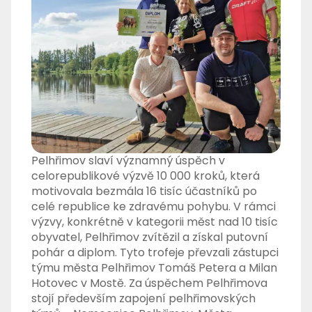
Pelhřimov slaví významný úspěch v
celorepublikové výzvě 10 000 kroků, která
motivovala bezmála 16 tisíc účastníků po
celé republice ke zdravému pohybu. V rámci
výzvy, konkrétně v kategorii měst nad 10 tisíc
obyvatel, Pelhřimov zvítězil a získal putovní
pohár a diplom. Tyto trofeje převzali zástupci
týmu města Pelhřimov Tomáš Petera a Milan
Hotovec v Mostě. Za úspěchem Pelhřimova
stojí především zapojení pelhřimovských