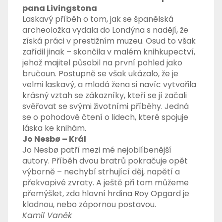
pana Livingstona
Laskavý příběh o tom, jak se španělská
archeoložka vydala do Londýna s nadějí, že
získá práci v prestižním muzeu. Osud to však
zařídil jinak – skončila v malém knihkupectví,
jehož majitel působil na první pohled jako
bručoun. Postupně se však ukázalo, že je
velmi laskavý, a mladá žena si navíc vytvořila
krásný vztah se zákazníky, kteří se jí začali
svěřovat se svými životními příběhy. Jedná
se o pohodové čtení o lidech, které spojuje
láska ke knihám.
Jo Nesbø – Král
Jo Nesbø patří mezi mé nejoblíbenější
autory. Příběh dvou bratrů pokračuje opět
výborně – nechybí strhující děj, napětí a
překvapivé zvraty. A ještě při tom můžeme
přemýšlet, zda hlavní hrdina Roy Opgard je
kladnou, nebo zápornou postavou.
Kamil Vaněk