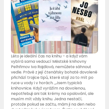
Léto je ideální čas na knihu – a když vám
vybírá sama vedoucí Městské knihovny
Pelhřimov Iva Rajdlová, nemůžete sáhnout
vedle. Právě z její čtenářsky bohaté dovolené
přichází trojice tipů, které stojí za to mít po
ruce u vody i v horách. „Jsem typická
knihovnice. Když vyrážím na dovolenou,
nepotřebuji ani tak krémy na opalování, ale
musím mít vždy knihu. Jedna nestačí,
protože pokud se začtu, mám ji na den nebo