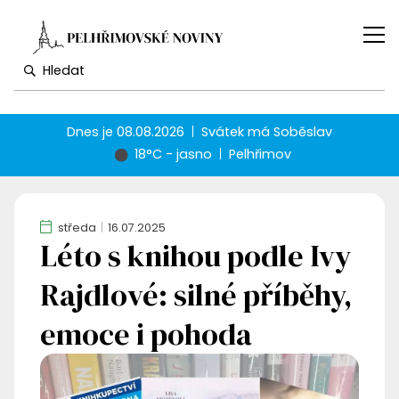
Dnes je
08.08.2026
Svátek má
Soběslav
18°C - jasno
Pelhřimov
středa
16.07.2025
Léto s knihou podle Ivy
Rajdlové: silné příběhy,
emoce i pohoda