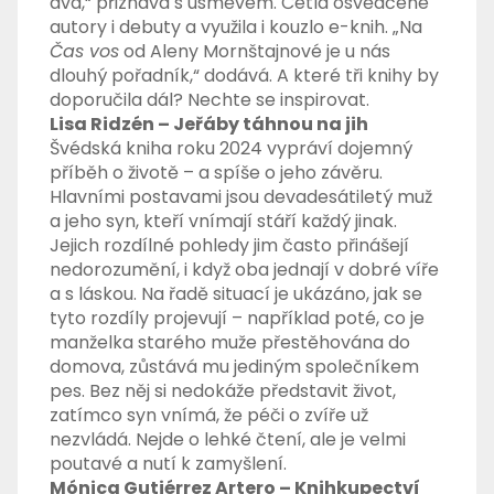
dva,“ přiznává s úsměvem. Četla osvědčené
autory i debuty a využila i kouzlo e-knih. „Na
Čas vos
od Aleny Mornštajnové je u nás
dlouhý pořadník,“ dodává. A které tři knihy by
doporučila dál? Nechte se inspirovat.
Lisa Ridzén – Jeřáby táhnou na jih
Švédská kniha roku 2024 vypráví dojemný
příběh o životě – a spíše o jeho závěru.
Hlavními postavami jsou devadesátiletý muž
a jeho syn, kteří vnímají stáří každý jinak.
Jejich rozdílné pohledy jim často přinášejí
nedorozumění, i když oba jednají v dobré víře
a s láskou. Na řadě situací je ukázáno, jak se
tyto rozdíly projevují – například poté, co je
manželka starého muže přestěhována do
domova, zůstává mu jediným společníkem
pes. Bez něj si nedokáže představit život,
zatímco syn vnímá, že péči o zvíře už
nezvládá. Nejde o lehké čtení, ale je velmi
poutavé a nutí k zamyšlení.
Mónica Gutiérrez Artero – Knihkupectví