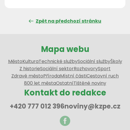
Zpět na předchozí stránku
Mapa webu
Město
Kultura
Technické služby
Sociální služby
Školy
Z historie
Sociální sektor
Rozhovory
Sport
Zdravé město
Příroda
Místní části
Cestovní ruch
800 let města
Ostatní
Tištěné noviny
Kontakt do redakce
+420 777 012 396
noviny@kzpe.cz