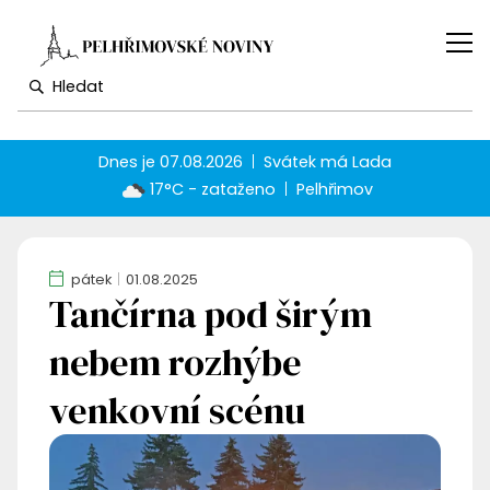
Dnes je
07.08.2026
Svátek má
Lada
17°C - zataženo
Pelhřimov
pátek
01.08.2025
Tančírna pod širým
nebem rozhýbe
venkovní scénu