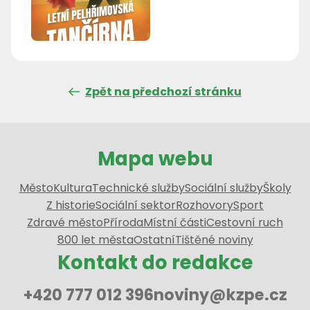
Zpět na předchozí stránku
Mapa webu
Město
Kultura
Technické služby
Sociální služby
Školy
Z historie
Sociální sektor
Rozhovory
Sport
Zdravé město
Příroda
Místní části
Cestovní ruch
800 let města
Ostatní
Tištěné noviny
Kontakt do redakce
+420 777 012 396
noviny@kzpe.cz