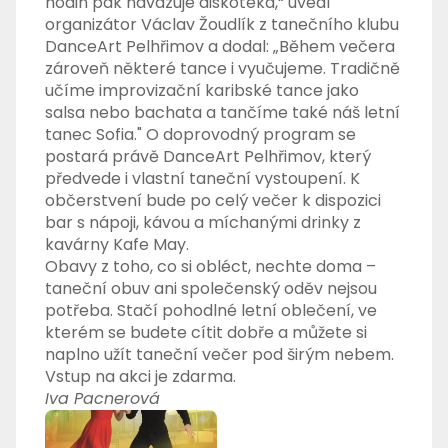
hodin pak navazuje diskotéka,“ uvedl
organizátor Václav Žoudlík z tanečního klubu
DanceArt Pelhřimov a dodal: „Během večera
zároveň některé tance i vyučujeme. Tradičně
učíme improvizační karibské tance jako
salsa nebo bachata a tančíme také náš letní
tanec Sofia." O doprovodný program se
postará právě DanceArt Pelhřimov, který
předvede i vlastní taneční vystoupení. K
občerstvení bude po celý večer k dispozici
bar s nápoji, kávou a míchanými drinky z
kavárny Kafe May.
Obavy z toho, co si obléct, nechte doma –
taneční obuv ani společenský oděv nejsou
potřeba. Stačí pohodlné letní oblečení, ve
kterém se budete cítit dobře a můžete si
naplno užít taneční večer pod širým nebem.
Vstup na akci je zdarma.
Iva Pacnerová