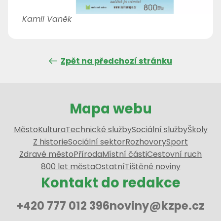
Kamil Vaněk
Zpět na předchozí stránku
Mapa webu
Město
Kultura
Technické služby
Sociální služby
Školy
Z historie
Sociální sektor
Rozhovory
Sport
Zdravé město
Příroda
Místní části
Cestovní ruch
800 let města
Ostatní
Tištěné noviny
Kontakt do redakce
+420 777 012 396
noviny@kzpe.cz