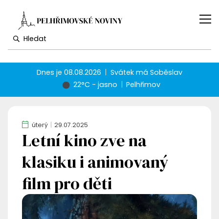
Dnes je
08.08.2026
Svátek má
Soběslav
22°C - jasno
Pelhřimov
úterý
29.07.2025
Letní kino zve na
klasiku i animovaný
film pro děti