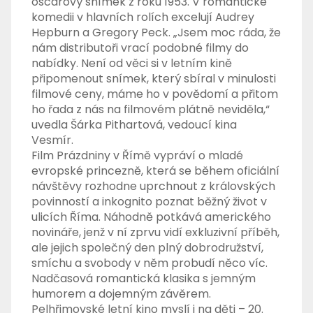
oscarový snímek z roku 1953. V romantické
komedii v hlavních rolích excelují Audrey
Hepburn a Gregory Peck. „Jsem moc ráda, že
nám distributoři vrací podobné filmy do
nabídky. Není od věci si v letním kině
připomenout snímek, který sbíral v minulosti
filmové ceny, máme ho v povědomí a přitom
ho řada z nás na filmovém plátně neviděla,“
uvedla Šárka Pithartová, vedoucí kina
Vesmír.
Film Prázdniny v Římě vypráví o mladé
evropské princezně, která se během oficiální
návštěvy rozhodne uprchnout z královských
povinností a inkognito poznat běžný život v
ulicích Říma. Náhodně potkává amerického
novináře, jenž v ní zprvu vidí exkluzivní příběh,
ale jejich společný den plný dobrodružství,
smíchu a svobody v něm probudí něco víc.
Nadčasová romantická klasika s jemným
humorem a dojemným závěrem.
Pelhřimovské letní kino myslí i na děti – 20.