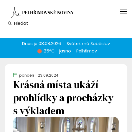
Dnes je
08.08.2026
Svátek má
Soběslav
25°C - jasno
Pelhřimov
pondělí
23.09.2024
Krásná místa ukáží
prohlídky a procházky
s výkladem