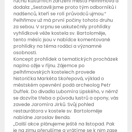
ruchu Kulturních zařízení města Pelhřimova a
dodala: „Sestavili jsme proto tým odborníků i
nadšenců, kteří se rolí průvodců ujmou.“
Pelhřimov už má první počiny tohoto druhu
za sebou. V srpnu se uskutečnily prohlídky
vyhlídkové věže kostela sv. Bartoloměje,
tento měsíc jsou v nabídce komentované
prohlídky na téma rodáci a významné
osobnosti.
Koncept prohlídek a tematických procházek
naplno ožije v říjnu. Zájemce po
pelhřimovských kostelech provede
historička Markéta Skořepová, výklad o
městském opevnění podá archeolog Petr
Duffek. Do divadla Lubomíra Lipského, v němž
se dozvíte třeba o původu lustrů a opony, vás
zavede Jaromíra Jirků. Svůj pohled
restaurátora v kostele sv. Bartoloměje
nabídne Jaroslav Benda.
„Další akce plánujeme ještě na listopad. Pak
je na zimu přerušíme a vrátíme se k nim zase