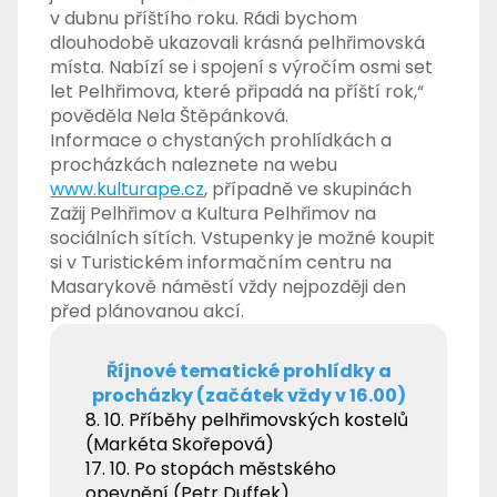
v dubnu příštího roku. Rádi bychom
dlouhodobě ukazovali krásná pelhřimovská
místa. Nabízí se i spojení s výročím osmi set
let Pelhřimova, které připadá na příští rok,“
pověděla Nela Štěpánková.
Informace o chystaných prohlídkách a
procházkách naleznete na webu
www.kulturape.cz
, případně ve skupinách
Zažij Pelhřimov a Kultura Pelhřimov na
sociálních sítích. Vstupenky je možné koupit
si v Turistickém informačním centru na
Masarykově náměstí vždy nejpozději den
před plánovanou akcí.
Říjnové tematické prohlídky a
procházky (začátek vždy v 16.00)
8. 10. Příběhy pelhřimovských kostelů
(Markéta Skořepová)
17. 10. Po stopách městského
opevnění (Petr Duffek)