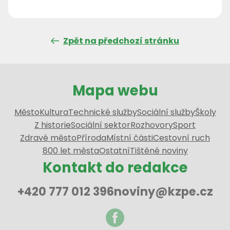
Zpět na předchozí stránku
Mapa webu
Město
Kultura
Technické služby
Sociální služby
Školy
Z historie
Sociální sektor
Rozhovory
Sport
Zdravé město
Příroda
Místní části
Cestovní ruch
800 let města
Ostatní
Tištěné noviny
Kontakt do redakce
+420 777 012 396
noviny@kzpe.cz