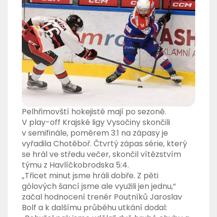
Pelhřimovští hokejisté mají po sezoně.
V play-off Krajské ligy Vysočiny skončili
v semifinále, poměrem 3:1 na zápasy je
vyřadila Chotěboř. Čtvrtý zápas série, který
se hrál ve středu večer, skončil vítězstvím
týmu z Havlíčkobrodska 5:4.
„Třicet minut jsme hráli dobře. Z pěti
gólových šancí jsme ale využili jen jednu,“
začal hodnocení trenér Poutníků Jaroslav
Bolf a k dalšímu průběhu utkání dodal: