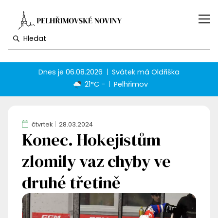
Dnes je
06.08.2026
Svátek má
Oldřiška
21°C -
Pelhřimov
čtvrtek
28.03.2024
Konec. Hokejistům
zlomily vaz chyby ve
druhé třetině