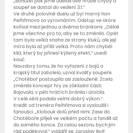
„Bohužel pak jsme udělali dvě hrubé chyby a
soupeř se dostal do vedení 3:1.“
Ve druhé polovině duelu už byl marný hon
Pelhřimova za vyrovnáním. Odstup ve skóre
kolísal mezi jednou a dvěma brankami. „Dělali
jsme všechno pro to, aby se to změnilo. Opět
tam byla velká snaha ze strany kluků, ale její
míra byla až příliš velká. Proto nám chyběl
klid, který by přinesl kýžený efekt,“ uvedl
kouč.
Navzdory tomu, že ho vyřazení z bojů o
krajský titul zabolelo, uznal kvality soupeře.
„Chotěboř postoupila asi zaslouženě. Zcela
změnila koncept hry ze základní části.
Bojovala, v pěti hráčích bránila i útočila.
V celé sérii podala velmi dobrý výkon.“
Kredit od trenéra Pelhřimova si vysloužili i
fanoušci. „Klobouk dolů před nimi. Zase do
Chotěboře přijeli ve velkém počtu a fandili až
do samého konce. Za celou sezonu bych jim
rád poděkoval,“ vyjádřil se Jaroslav Bolf.