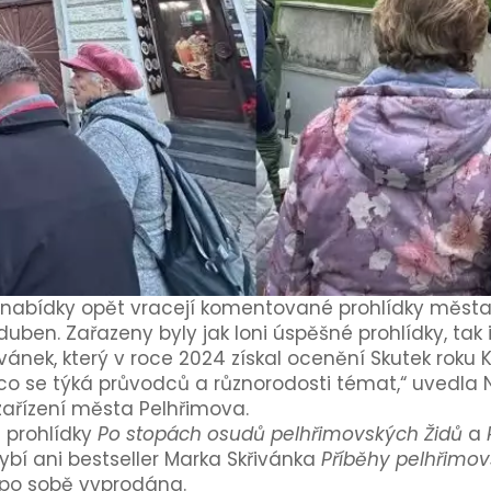
abídky opět vracejí komentované prohlídky města. 
ben. Zařazeny byly jak loni úspěšné prohlídky, tak 
řivánek, který v roce 2024 získal ocenění Skutek roku
, co se týká průvodců a různorodosti témat,“ uvedla
zařízení města Pelhřimova.
 prohlídky
Po stopách osudů pelhřimovských Židů
a
ybí ani bestseller Marka Skřivánka
Příběhy pelhřimov
t po sobě vyprodána.