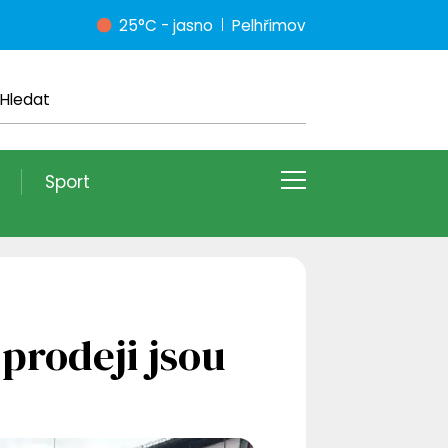
25°C - jasno
Pelhřimov
Sport
prodeji jsou