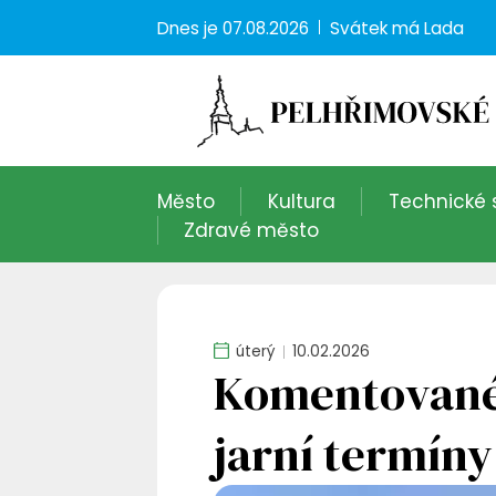
Dnes je
07.08.2026
Svátek má
Lada
Město
Kultura
Technické 
Zdravé město
úterý
10.02.2026
Komentované p
jarní termíny