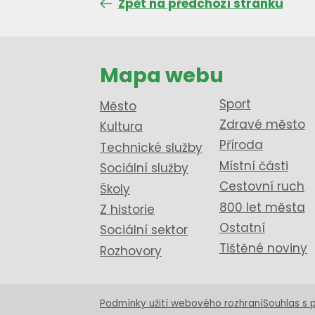
Zpět na předchozí stránku
Mapa webu
Sport
Město
Zdravé město
Kultura
Příroda
Technické služby
Místní části
Sociální služby
Cestovní ruch
Školy
800 let města
Z historie
Ostatní
Sociální sektor
Tištěné noviny
Rozhovory
Podmínky užití webového rozhraní
Souhlas s 