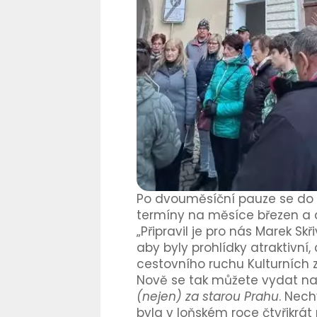
Po dvouměsíční pauze se do n
termíny na měsíce březen a du
„Připravil je pro nás Marek Sk
aby byly prohlídky atraktivní
cestovního ruchu Kulturních 
Nově se tak můžete vydat na
(nejen) za starou Prahu
. Nech
byla v loňském roce čtyřikrá