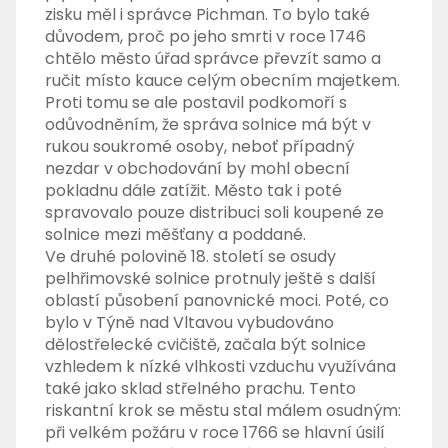
zisku měl i správce Pichman. To bylo také
důvodem, proč po jeho smrti v roce 1746
chtělo město úřad správce převzít samo a
ručit místo kauce celým obecním majetkem.
Proti tomu se ale postavil podkomoří s
odůvodněním, že správa solnice má být v
rukou soukromé osoby, neboť případný
nezdar v obchodování by mohl obecní
pokladnu dále zatížit. Město tak i poté
spravovalo pouze distribuci soli koupené ze
solnice mezi měšťany a poddané.
Ve druhé polovině 18. století se osudy
pelhřimovské solnice protnuly ještě s další
oblastí působení panovnické moci. Poté, co
bylo v Týně nad Vltavou vybudováno
dělostřelecké cvičiště, začala být solnice
vzhledem k nízké vlhkosti vzduchu využívána
také jako sklad střelného prachu. Tento
riskantní krok se městu stal málem osudným:
při velkém požáru v roce 1766 se hlavní úsilí