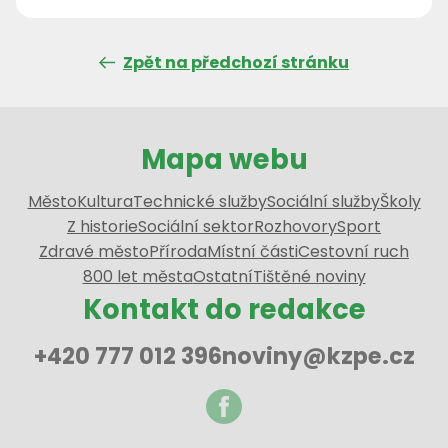
Zpět na předchozí stránku
Mapa webu
Město
Kultura
Technické služby
Sociální služby
Školy
Z historie
Sociální sektor
Rozhovory
Sport
Zdravé město
Příroda
Místní části
Cestovní ruch
800 let města
Ostatní
Tištěné noviny
Kontakt do redakce
+420 777 012 396
noviny@kzpe.cz