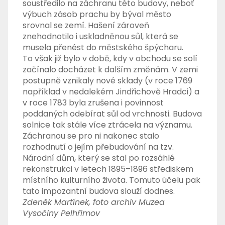
soustředilo na záchranu této budovy, neboť
výbuch zásob prachu by býval město
srovnal se zemí. Hašení zároveň
znehodnotilo i uskladněnou sůl, která se
musela přenést do městského špýcharu.
To však již bylo v době, kdy v obchodu se solí
začínalo docházet k dalším změnám. V zemi
postupně vznikaly nové sklady (v roce 1769
například v nedalekém Jindřichově Hradci) a
v roce 1783 byla zrušena i povinnost
poddaných odebírat sůl od vrchnosti. Budova
solnice tak stále více ztrácela na významu.
Záchranou se pro ni nakonec stalo
rozhodnutí o jejím přebudování na tzv.
Národní dům, který se stal po rozsáhlé
rekonstrukci v letech 1895–1896 střediskem
místního kulturního života. Tomuto účelu pak
tato impozantní budova slouží dodnes.
Zdeněk Martínek, foto archiv Muzea
Vysočiny Pelhřimov