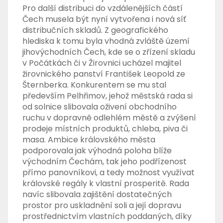
Pro další distribuci do vzdálenějších částí
Čech musela být nyní vytvořena i nová síť
distribučních skladů. Z geografického
hlediska k tomu byla vhodná zvláště území
jihovýchodních Čech, kde se o zřízení skladu
v Počátkách či v Žirovnici ucházel majitel
žirovnického panství František Leopold ze
Šternberka. Konkurentem se mu stal
především Pelhřimov, jehož městská rada si
od solnice slibovala oživení obchodního
ruchu v dopravně odlehlém městě a zvýšení
prodeje místních produktů, chleba, piva či
masa. Ambice královského města
podporovala jak výhodná poloha blíže
východním Čechám, tak jeho podřízenost
přímo panovníkovi, a tedy možnost využívat
královské regály k vlastní prosperitě. Rada
navíc slibovala zajištění dostatečných
prostor pro uskladnění soli a její dopravu
prostřednictvím vlastních poddaných, díky