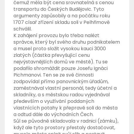
čemuž měla být cena srovnatelná s cenou
transportu do Českých Budějovic. Tyto
argumenty zapůsobily a na počátku roku
1707 císař zřízení skladu soli v Pelhřimově
schválil.
K zahájení provozu bylo třeba nalézt
správce, který byl svého druhu podnikatelem
a musel proto složit vysokou kauci 3000
zlatých (částka převyšující cenu
nejvýstavnějších domů ve městě). Tu se
podařilo shromáždit pouze Josefu Ignáci
Pichmanovi. Ten se ze své činnosti
zodpovídal přímo panovnickým úřadům,
zaměstnával vlastní personál, tedy účetní a
skladníky, a s městskou radou vyjednával
především o využívání poddaných
vlastnících potahy k přepravě soli do města
a odtud dále do východních Čech.
Sůl se původně skladovala v radnici (zámku),
když ale tyto prostory přestaly dostačovat,