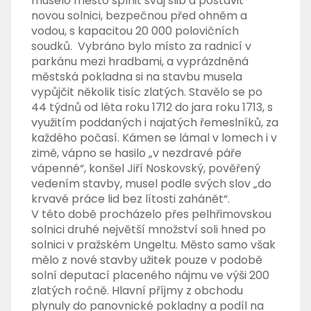
muselo město splnit svůj slib a postavit
novou solnici, bezpečnou před ohněm a
vodou, s kapacitou 20 000 polovičních
soudků. Vybráno bylo místo za radnicí v
parkánu mezi hradbami, a vyprázdněná
městská pokladna si na stavbu musela
vypůjčit několik tisíc zlatých. Stavělo se po
44 týdnů od léta roku 1712 do jara roku 1713, s
využitím poddaných i najatých řemeslníků, za
každého počasí. Kámen se lámal v lomech i v
zimě, vápno se hasilo „v nezdravé páře
vápenné“, konšel Jiří Noskovský, pověřený
vedením stavby, musel podle svých slov „do
krvavé práce lid bez lítosti zahánět“.
V této době procházelo přes pelhřimovskou
solnici druhé největší množství soli hned po
solnici v pražském Ungeltu. Město samo však
mělo z nové stavby užitek pouze v podobě
solní deputací placeného nájmu ve výši 200
zlatých ročně. Hlavní příjmy z obchodu
plynuly do panovnické pokladny a podíl na