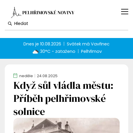
Dnes je
10.08.2026
Svátek má
Vavřinec
30°C - zataženo
Pelhřimov
neděle
24.08.2025
Když sůl vládla městu:
Příběh pelhřimovské
solnice