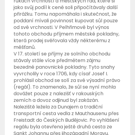
rukách vrchností a městských rad, které si
jako svůj podíl k ceně soli připočítávaly další
přirážku. Tomu napomáhala i skutečnost, že
poddaní mívali povinnost kupovat sůl pouze
od své vrchnosti. V Pelhřimově byl výnos
tohoto obchodu příjmem městské pokladny,
která prodej svěřovala vždy některému z
měšťanů.
V 17. století se příjmy ze solního obchodu
stávaly stále více předmětem zájmu
bezedné panovnické pokladny. Tyto snahy
vyvrcholily v roce 1706, kdy císař Josef I.
prohlásil obchod se solí za své výsadní právo
(regál). To znamenalo, že sůl se nyní mohla
dovážet pouze z nalezišť v rakouských
zemích a dovoz odjinud byl zakázán.
Naleziště ležela za Dunajem a tradiční
transportní cesta vedla z Mauthausenu přes
Freistadt do Českých Budějovic. Po vyhlášení
regálu byla otevřena ještě druhá cesta ze
Sankt Johannu přes jihozápadní Moravu.