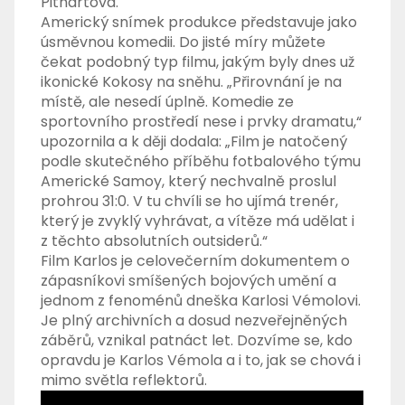
Pithartová.
Americký snímek produkce představuje jako
úsměvnou komedii. Do jisté míry můžete
čekat podobný typ filmu, jakým byly dnes už
ikonické Kokosy na sněhu. „Přirovnání je na
místě, ale nesedí úplně. Komedie ze
sportovního prostředí nese i prvky dramatu,“
upozornila a k ději dodala: „Film je natočený
podle skutečného příběhu fotbalového týmu
Americké Samoy, který nechvalně proslul
prohrou 31:0. V tu chvíli se ho ujímá trenér,
který je zvyklý vyhrávat, a vítěze má udělat i
z těchto absolutních outsiderů.“
Film Karlos je celovečerním dokumentem o
zápasníkovi smíšených bojových umění a
jednom z fenoménů dneška Karlosi Vémolovi.
Je plný archivních a dosud nezveřejněných
záběrů, vznikal patnáct let. Dozvíme se, kdo
opravdu je Karlos Vémola a i to, jak se chová i
mimo světla reflektorů.