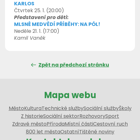
KARLOS
Čtvrtek 25. 1. (20:00)
Představení pro děti:
MLSNÉ MEDVĚDÍ PŘÍBĚHY: NA PÓL!
Neděle 21. 1. (17:00)
Kamil Vaněk
Zpět na předchozí stránku
Mapa webu
Město
Kultura
Technické služby
Sociální služby
Školy
Z historie
Sociální sektor
Rozhovory
Sport
Zdravé město
Příroda
Místní části
Cestovní ruch
800 let města
Ostatní
Tištěné noviny