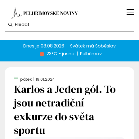
Dnes je
08.08.2026
Svátek má
Soběslav
23°C - jasno
Pelhřimov
pátek
19.01.2024
Karlos a Jeden gól. To
jsou netradiční
exkurze do světa
sportu