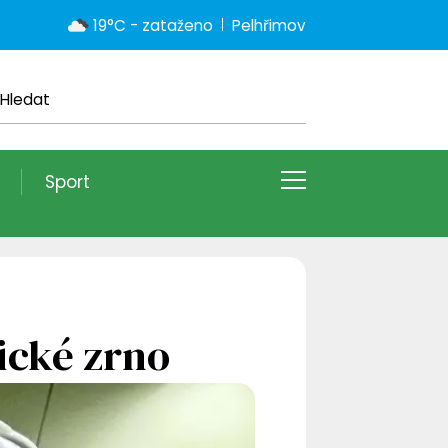
19°C - zataženo
Pelhřimov
Sport
ické zrno