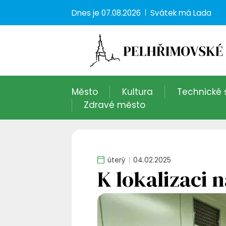
Dnes je
07.08.2026
Svátek má
Lada
Město
Kultura
Technické 
Zdravé město
úterý
04.02.2025
K lokalizaci 