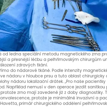
 od ledna speciální metodu magnetického zrna pro 
jší a přesnější léčbu a pelhřimovským chirurgům um
oškození zdravých tkání.
přímo do nádorové tkáně. Podle intenzity magnetick
ive nádoru v hloubce prsu a tuto oblast chirurgicky 
polohy nádoru lokalizační drátek. „Pro naše pacientk
d. Například nemusí v den operace jezdit sanitkou
protože zrno mají zavedené již z doby diagnostiky
onvalescence, protože je minimálně invazivní a paci
 Havetta, primář chirurgického oddělení pelhřimovs