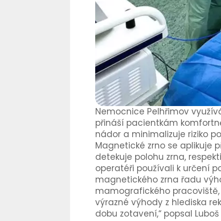
Nemocnice Pelhřimov využívá
přináší pacientkám komfortně
nádor a minimalizuje riziko p
Magnetické zrno se aplikuje 
detekuje polohu zrna, respekt
operatéři používali k určení 
magnetického zrna řadu výho
mamografického pracoviště, 
výrazné výhody z hlediska rek
dobu zotavení,“ popsal Luboš