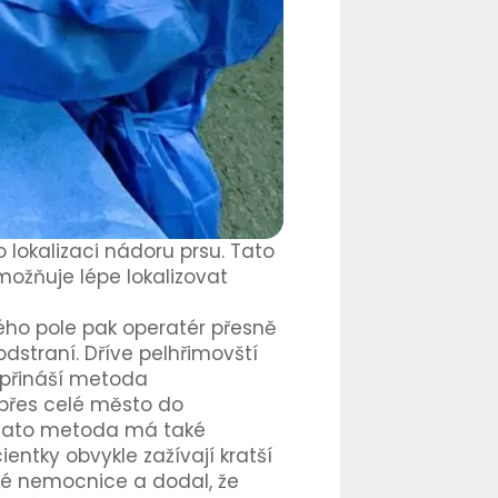
lokalizaci nádoru prsu. Tato
ožňuje lépe lokalizovat
ého pole pak operatér přesně
odstraní. Dříve pelhřimovští
y přináší metoda
 přes celé město do
. Tato metoda má také
entky obvykle zažívají kratší
ké nemocnice a dodal, že