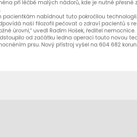
jména při léčbě malých nádorů, kde je nutné přesně 
.
pacientkám nabídnout tuto pokročilou technologii.
odpovídá naší filozofii pečovat o zdraví pacientů s
žné úrovni,“ uvedl Radim Hošek, ředitel nemocnice.
stoupilo od začátku ledna operaci touto novou tec
cněním prsu. Nový přístroj vyšel na 604 682 korun