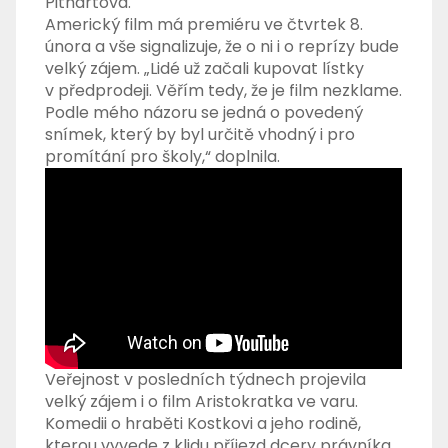
Pithartová.
Americký film má premiéru ve čtvrtek 8.
února a vše signalizuje, že o ni i o reprízy bude
velký zájem. „Lidé už začali kupovat lístky
v předprodeji. Věřím tedy, že je film nezklame.
Podle mého názoru se jedná o povedený
snímek, který by byl určitě vhodný i pro
promítání pro školy,“ doplnila.
Veřejnost v posledních týdnech projevila
velký zájem i o film Aristokratka ve varu.
Komedii o hraběti Kostkovi a jeho rodině,
kterou vyvede z klidu příjezd dcery právníka,