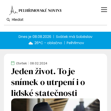
Dnes je
08.08.2026
Svátek má
Soběslav
26°C - oblačno
Pelhřimov
čtvrtek
08.02.2024
Jeden život. To je
snímek o utrpení i o
lidské statečnosti