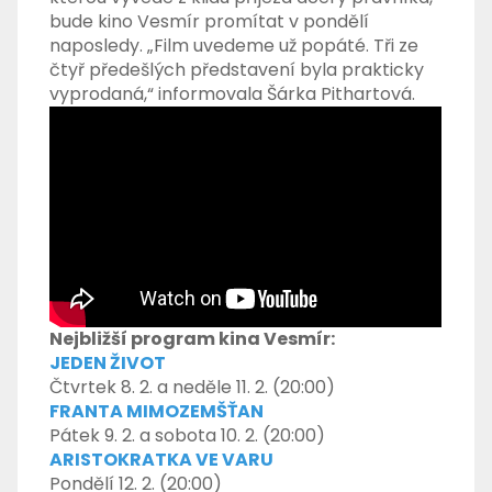
bude kino Vesmír promítat v pondělí
naposledy. „Film uvedeme už popáté. Tři ze
čtyř předešlých představení byla prakticky
vyprodaná,“ informovala Šárka Pithartová.
Nejbližší program kina Vesmír:
JEDEN ŽIVOT
Čtvrtek 8. 2. a neděle 11. 2. (20:00)
FRANTA MIMOZEMŠŤAN
Pátek 9. 2. a sobota 10. 2. (20:00)
ARISTOKRATKA VE VARU
Pondělí 12. 2. (20:00)