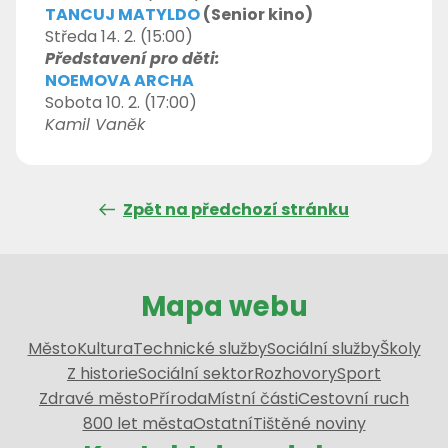
TANCUJ MATYLDO
(Senior kino)
Středa 14. 2. (15:00)
Představení pro děti:
NOEMOVA ARCHA
Sobota 10. 2. (17:00)
Kamil Vaněk
Zpět na předchozí stránku
Mapa webu
Město
Kultura
Technické služby
Sociální služby
Školy
Z historie
Sociální sektor
Rozhovory
Sport
Zdravé město
Příroda
Místní části
Cestovní ruch
800 let města
Ostatní
Tištěné noviny