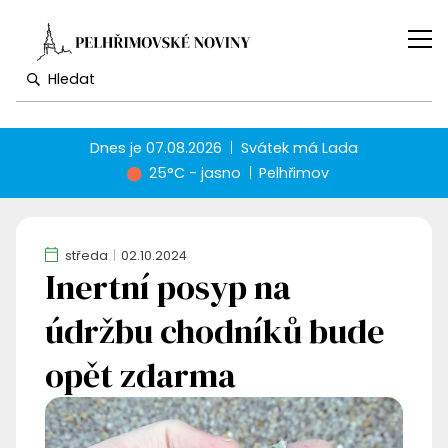
Dnes je
07.08.2026
Svátek má
Lada
25°C - jasno
Pelhřimov
středa
02.10.2024
Inertní posyp na
údržbu chodníků bude
opět zdarma