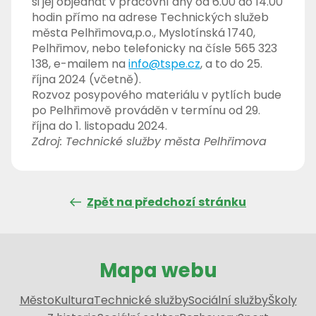
si jej objednat v pracovní dny od 6.00 do 14.00
hodin přímo na adrese Technických služeb
města Pelhřimova,p.o., Myslotínská 1740,
Pelhřimov, nebo telefonicky na čísle 565 323
138, e-mailem na
info@tspe.cz
, a to do 25.
října 2024 (včetně).
Rozvoz posypového materiálu v pytlích bude
po Pelhřimově prováděn v termínu od 29.
října do 1. listopadu 2024.
Zdroj: Technické služby města Pelhřimova
Zpět na předchozí stránku
Mapa webu
Město
Kultura
Technické služby
Sociální služby
Školy