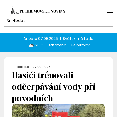
Dnes je
07.08.2026
Svátek má
Lada
20°C - zataženo
Pelhřimov
sobota
27.09.2025
Hasiči trénovali
odčerpávání vody při
povodních