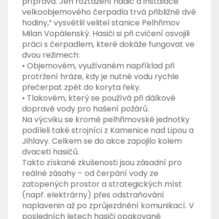
příprava. Jen roztažení hadic a instalace
velkoobjemového čerpadla trvá přibližně dvě
hodiny,“ vysvětlil velitel stanice Pelhřimov
Milan Vopálenský. Hasiči si při cvičení osvojili
práci s čerpadlem, které dokáže fungovat ve
dvou režimech:
• Objemovém, využívaném například při
protržení hráze, kdy je nutné vodu rychle
přečerpat zpět do koryta řeky.
• Tlakovém, který se používá při dálkové
dopravě vody pro hašení požárů.
Na výcviku se kromě pelhřimovské jednotky
podíleli také strojníci z Kamenice nad Lipou a
Jihlavy. Celkem se do akce zapojilo kolem
dvaceti hasičů.
Takto získané zkušenosti jsou zásadní pro
reálné zásahy – od čerpání vody ze
zatopených prostor a strategických míst
(např. elektrárny) přes odstraňování
naplavenin až po zprůjezdnění komunikací. V
posledních letech hasiči opakovaně