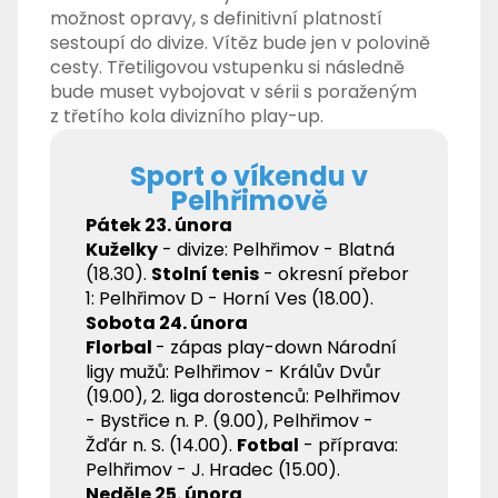
možnost opravy, s definitivní platností
sestoupí do divize. Vítěz bude jen v polovině
cesty. Třetiligovou vstupenku si následně
bude muset vybojovat v sérii s poraženým
z třetího kola divizního play-up.
Sport o víkendu v
Pelhřimově
Pátek 23. února
Kuželky
- divize: Pelhřimov - Blatná
(18.30).
Stolní tenis
- okresní přebor
1: Pelhřimov D - Horní Ves (18.00).
Sobota 24. února
Florbal
- zápas play-down Národní
ligy mužů: Pelhřimov - Králův Dvůr
(19.00), 2. liga dorostenců: Pelhřimov
- Bystřice n. P. (9.00), Pelhřimov -
Žďár n. S. (14.00).
Fotbal
- příprava:
Pelhřimov - J. Hradec (15.00).
Neděle 25. února