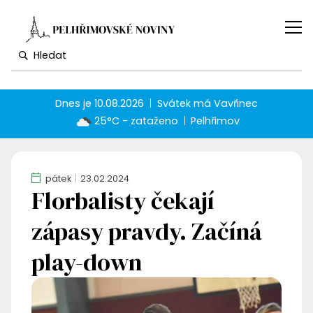
Dnes je
10.08.2026
Svátek má
Vavřinec
25°C - zataženo
Pelhřimov
pátek
23.02.2024
Florbalisty čekají
zápasy pravdy. Začíná
play-down