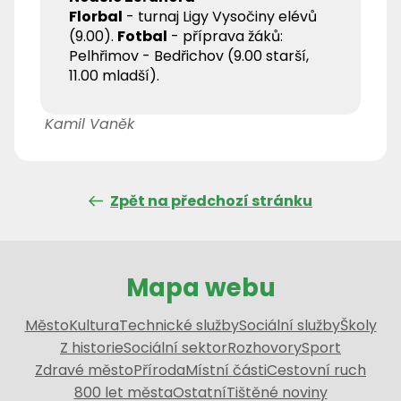
Florbal
- turnaj Ligy Vysočiny elévů
(9.00).
Fotbal
- příprava žáků:
Pelhřimov - Bedřichov (9.00 starší,
11.00 mladší).
Kamil Vaněk
Zpět na předchozí stránku
Mapa webu
Město
Kultura
Technické služby
Sociální služby
Školy
Z historie
Sociální sektor
Rozhovory
Sport
Zdravé město
Příroda
Místní části
Cestovní ruch
800 let města
Ostatní
Tištěné noviny