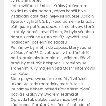
týmu Jan Koten.
Jeho svěřenci už si to s Královým Dvorem
rozdali minulou sobotu, zápas končil boje
v základní části třetí nejvyšší soutěže. Ačkoliv
Spartak vyhrál 5:3, byl kouč poměrně kritický.
„Cítil jsem potřebu upozornit na chyby, které
se staly. Nemá smysl říkat si, že bylo všechno
dobré, zvlášť ne v tuto chvíli,“ vysvětlil styl
hodnocení posledního zápasu.
Pelhřimov by měl jít do zápasu, který začne
v tělocvičně ZŠ Osvobození v tradičních 19
hodin, prakticky kompletní. „Všichni klíčoví
hráči by měli být k dispozici. Problémy se
zraněním ruky má jen Vojta Mozr,“ informoval
Jan Koten.
Série play-down se hraje na čtyři vítězná
utkání. Je tedy teoreticky možné, že se
Pelhřimov během následujících šesti týdnů
potká s Královým Dvorem sedmkrát.
Opravdu tak daleká cesta může být za
záchranou. Poražený ze série už nebude mít