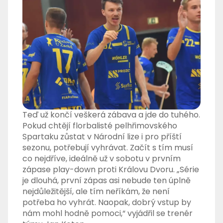
Teď už končí veškerá zábava a jde do tuhého.
Pokud chtějí florbalisté pelhřimovského
Spartaku zůstat v Národní lize i pro příští
sezonu, potřebují vyhrávat. Začít s tím musí
co nejdříve, ideálně už v sobotu v prvním
zápase play-down proti Královu Dvoru. „Série
je dlouhá, první zápas asi nebude ten úplně
nejdůležitější, ale tím neříkám, že není
potřeba ho vyhrát. Naopak, dobrý vstup by
nám mohl hodně pomoci,“ vyjádřil se trenér