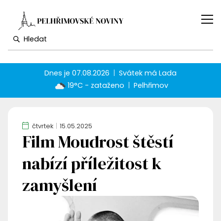
Dnes je
07.08.2026
Svátek má
Lada
19°C - zataženo
Pelhřimov
čtvrtek
15.05.2025
Film Moudrost štěstí
nabízí příležitost k
zamyšlení