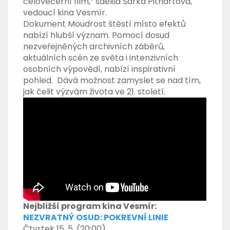
celovečerní film,“ sdělila Šárka Pithartová,
vedoucí kina Vesmír.
Dokument Moudrost štěstí místo efektů
nabízí hlubší význam. Pomocí dosud
nezveřejněných archivních záběrů,
aktuálních scén ze světa i intenzivních
osobních výpovědí, nabízí inspirativní
pohled. Dává možnost zamyslet se nad tím,
jak čelit výzvám života ve 21. století.
Nejbližší program kina Vesmír:
NEZVRATNÝ OSUD: POKREVNÍ LINIE
Čtvrtek 15. 5. (20:00)