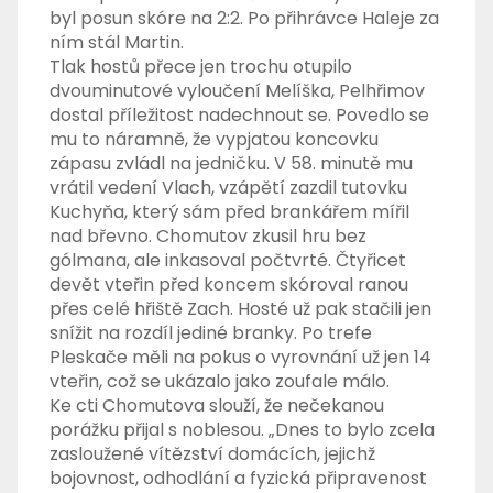
byl posun skóre na 2:2. Po přihrávce Haleje za
ním stál Martin.
Tlak hostů přece jen trochu otupilo
dvouminutové vyloučení Melíška, Pelhřimov
dostal příležitost nadechnout se. Povedlo se
mu to náramně, že vypjatou koncovku
zápasu zvládl na jedničku. V 58. minutě mu
vrátil vedení Vlach, vzápětí zazdil tutovku
Kuchyňa, který sám před brankářem mířil
nad břevno. Chomutov zkusil hru bez
gólmana, ale inkasoval počtvrté. Čtyřicet
devět vteřin před koncem skóroval ranou
přes celé hřiště Zach. Hosté už pak stačili jen
snížit na rozdíl jediné branky. Po trefe
Pleskače měli na pokus o vyrovnání už jen 14
vteřin, což se ukázalo jako zoufale málo.
Ke cti Chomutova slouží, že nečekanou
porážku přijal s noblesou. „Dnes to bylo zcela
zasloužené vítězství domácích, jejichž
bojovnost, odhodlání a fyzická připravenost