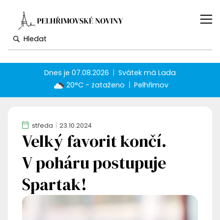
Dnes je
07.08.2026
Svátek má
Lada
20°C - zataženo
Pelhřimov
středa
23.10.2024
Velký favorit končí.
V poháru postupuje
Spartak!