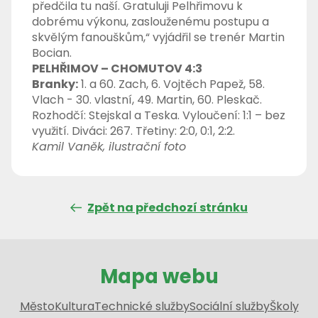
předčila tu naší. Gratuluji Pelhřimovu k
dobrému výkonu, zaslouženému postupu a
skvělým fanouškům,“ vyjádřil se trenér Martin
Bocian.
PELHŘIMOV – CHOMUTOV 4:3
Branky:
1. a 60. Zach, 6. Vojtěch Papež, 58.
Vlach - 30. vlastní, 49. Martin, 60. Pleskač.
Rozhodčí: Stejskal a Teska. Vyloučení: 1:1 – bez
využití. Diváci: 267. Třetiny: 2:0, 0:1, 2:2.
Kamil Vaněk, ilustrační foto
Zpět na předchozí stránku
Mapa webu
Město
Kultura
Technické služby
Sociální služby
Školy