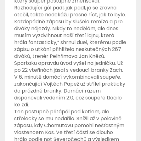
který soupeř postupně zmenšoval.
Rozhodující gól padl, jak padl, já se zrovna
otočil, takže nedokážu přesně říct, jak to bylo.
Každopádně zápasu by slušela remíza a pro
diváky nájezdy. Nikdy to nedělám, ale dnes
musím vyzdvihnout naší třetí lajnu, která
hrála fantasticky,“ shrnul duel, kterému podle
zápisu o utkání přihlíželo neskutečných 267
diváků, trenér Pelhřimova Jan Knězů.
Spartaku opravdu úvod vyšel na jedničku. Už
po 22 vteřinách jásal s vedoucí branky Zach.
V 6. minutě domácí vykombinovali soupeře,
zakončující Vojtěch Papež už střílel prakticky
do prázdné branky. Domácí rázem
disponovali vedením 2:0, což soupeře tlačilo
ke zdi.
Ten postupně přitápěl pod kotlem, ale
střelecky se mu nedařilo. Snížil až v polovině
zápasu, kdy Chomutovu pomohl nešťastným
vlastencem Kos. Ve třetí části se dlouho
hrálo podle not Severočechů a výsledkem