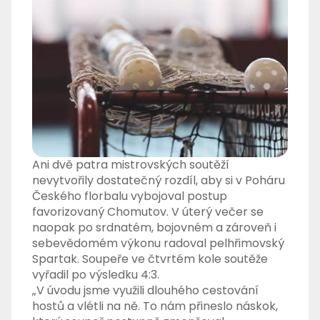
Ani dvě patra mistrovských soutěží
nevytvořily dostatečný rozdíl, aby si v Poháru
Českého florbalu vybojoval postup
favorizovaný Chomutov. V úterý večer se
naopak po srdnatém, bojovném a zároveň i
sebevědomém výkonu radoval pelhřimovský
Spartak. Soupeře ve čtvrtém kole soutěže
vyřadil po výsledku 4:3.
„V úvodu jsme využili dlouhého cestování
hostů a vlétli na ně. To nám přineslo náskok,