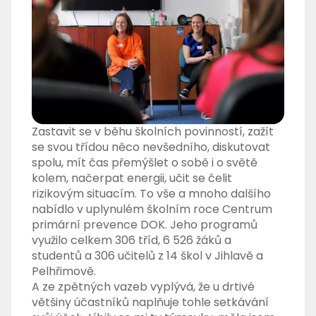
Zastavit se v běhu školních povinností, zažít
se svou třídou něco nevšedního, diskutovat
spolu, mít čas přemýšlet o sobě i o světě
kolem, načerpat energii, učit se čelit
rizikovým situacím. To vše a mnoho dalšího
nabídlo v uplynulém školním roce Centrum
primární prevence DOK. Jeho programů
využilo celkem 306 tříd, 6 526 žáků a
studentů a 306 učitelů z 14 škol v Jihlavě a
Pelhřimově.
A ze zpětných vazeb vyplývá, že u drtivé
většiny účastníků naplňuje tohle setkávání