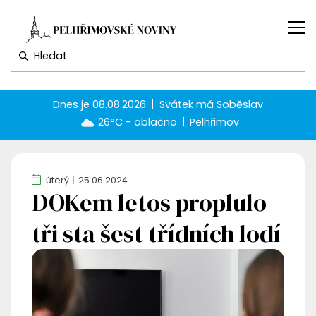
Dnes je
08.08.2026
Svátek má
Soběslav
26°C - oblačno
Pelhřimov
úterý
25.06.2024
DOKem letos proplulo
tři sta šest třídních lodí