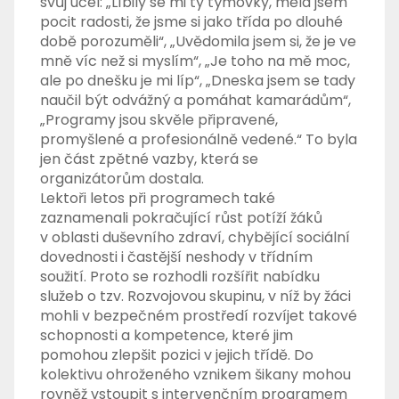
svůj účel: „Líbily se mi ty týmovky, měla jsem
pocit radosti, že jsme si jako třída po dlouhé
době porozuměli“, „Uvědomila jsem si, že je ve
mně víc než si myslím“, „Je toho na mě moc,
ale po dnešku je mi líp“, „Dneska jsem se tady
naučil být odvážný a pomáhat kamarádům“,
„Programy jsou skvěle připravené,
promyšlené a profesionálně vedené.“ To byla
jen část zpětné vazby, která se
organizátorům dostala.
Lektoři letos při programech také
zaznamenali pokračující růst potíží žáků
v oblasti duševního zdraví, chybějící sociální
dovednosti i častější neshody v třídním
soužití. Proto se rozhodli rozšířit nabídku
služeb o tzv. Rozvojovou skupinu, v níž by žáci
mohli v bezpečném prostředí rozvíjet takové
schopnosti a kompetence, které jim
pomohou zlepšit pozici v jejich třídě. Do
kolektivu ohroženého vznikem šikany mohou
rovněž vstoupit s intervenčním programem