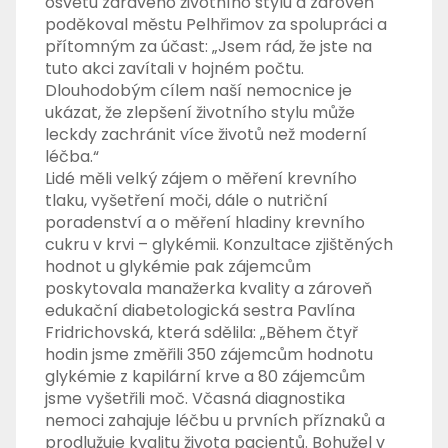
osvětu zdravého životního stylu a zároveň
poděkoval městu Pelhřimov za spolupráci a
přítomným za účast: „Jsem rád, že jste na
tuto akci zavítali v hojném počtu.
Dlouhodobým cílem naší nemocnice je
ukázat, že zlepšení životního stylu může
leckdy zachránit více životů než moderní
léčba.“
Lidé měli velký zájem o měření krevního
tlaku, vyšetření moči, dále o nutriční
poradenství a o měření hladiny krevního
cukru v krvi – glykémii. Konzultace zjištěných
hodnot u glykémie pak zájemcům
poskytovala manažerka kvality a zároveň
edukační diabetologická sestra Pavlína
Fridrichovská, která sdělila: „Během čtyř
hodin jsme změřili 350 zájemcům hodnotu
glykémie z kapilární krve a 80 zájemcům
jsme vyšetřili moč. Včasná diagnostika
nemoci zahajuje léčbu u prvních příznaků a
prodlužuje kvalitu života pacientů. Bohužel v