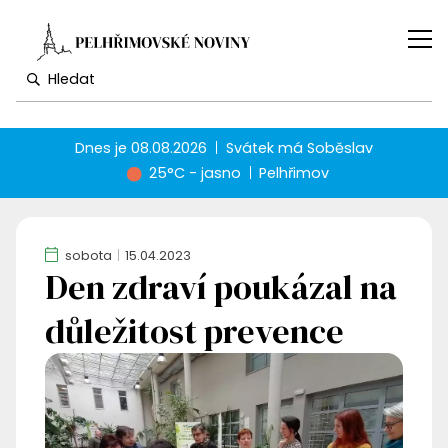
Dnes je
08.08.2026
Svátek má
Soběslav
25°C - jasno
Pelhřimov
sobota
15.04.2023
Den zdraví poukázal na
důležitost prevence