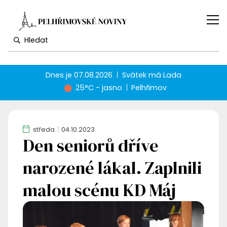
Dnes je
07.08.2026
Svátek má
Lada
25°C - jasno
Pelhřimov
středa
04.10.2023
Den seniorů dříve
narozené lákal. Zaplnili
malou scénu KD Máj