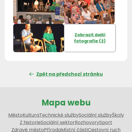
Zobrazit další
fotografie (2)
Zpět na předchozí stránku
Mapa webu
Město
Kultura
Technické služby
Sociální služby
Školy
Z historie
Sociální sektor
Rozhovory
Sport
Zdravé město
Příroda
Místní části
Cestovní ruch