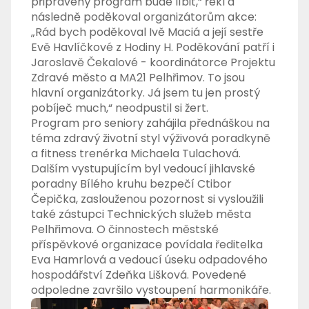
připravený program bude líbit,“ řekl a
následně poděkoval organizátorům akce:
„Rád bych poděkoval Ivě Maciá a její sestře
Evě Havlíčkové z Hodiny H. Poděkování patří i
Jaroslavě Čekalové - koordinátorce Projektu
Zdravé město a MA21 Pelhřimov. To jsou
hlavní organizátorky. Já jsem tu jen prostý
pobíječ much,“ neodpustil si žert.
Program pro seniory zahájila přednáškou na
téma zdravý životní styl výživová poradkyně
a fitness trenérka Michaela Tulachová.
Dalším vystupujícím byl vedoucí jihlavské
poradny Bílého kruhu bezpečí Ctibor
Čepička, zaslouženou pozornost si vysloužili
také zástupci Technických služeb města
Pelhřimova. O činnostech městské
příspěvkové organizace povídala ředitelka
Eva Hamrlová a vedoucí úseku odpadového
hospodářství Zdeňka Lišková. Povedené
odpoledne završilo vystoupení harmonikáře.