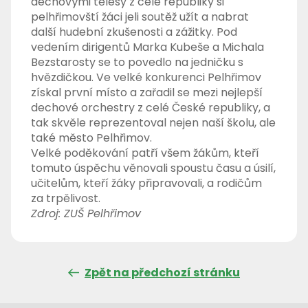
dechovými tělesy z celé republiky si
pelhřimovští žáci jeli soutěž užít a nabrat
další hudební zkušenosti a zážitky. Pod
vedením dirigentů Marka Kubeše a Michala
Bezstarosty se to povedlo na jedničku s
hvězdičkou. Ve velké konkurenci Pelhřimov
získal první místo a zařadil se mezi nejlepší
dechové orchestry z celé České republiky, a
tak skvěle reprezentoval nejen naší školu, ale
také město Pelhřimov.
Velké poděkování patří všem žákům, kteří
tomuto úspěchu věnovali spoustu času a úsilí,
učitelům, kteří žáky připravovali, a rodičům
za trpělivost.
Zdroj: ZUŠ Pelhřimov
Zpět na předchozí stránku