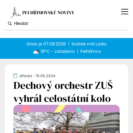
Dnes je
07.08.2026
Svátek má
Lada
19°C - zataženo
Pelhřimov
středa
15.05.2024
Dechový orchestr ZUŠ
vyhrál celostátní kolo