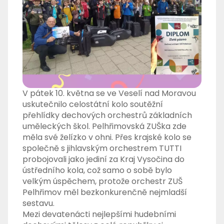
V pátek 10. května se ve Veselí nad Moravou
uskutečnilo celostátní kolo soutěžní
přehlídky dechových orchestrů základních
uměleckých škol. Pelhřimovská ZUŠka zde
měla své želízko v ohni. Přes krajské kolo se
společně s jihlavským orchestrem TUTTI
probojovali jako jediní za Kraj Vysočina do
ústředního kola, což samo o sobě bylo
velkým úspěchem, protože orchestr ZUŠ
Pelhřimov měl bezkonkurenčně nejmladší
sestavu.
Mezi devatenácti nejlepšími hudebními