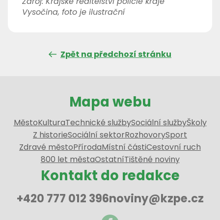
Zdroj: Krajské ředitelství policie kraje
Vysočina, foto je ilustrační
Zpět na předchozí stránku
Mapa webu
Město
Kultura
Technické služby
Sociální služby
Školy
Z historie
Sociální sektor
Rozhovory
Sport
Zdravé město
Příroda
Místní části
Cestovní ruch
800 let města
Ostatní
Tištěné noviny
Kontakt do redakce
+420 777 012 396
noviny@kzpe.cz