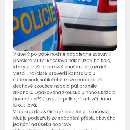
V úterý po páté hodině odpoledne zastavili
policisté v ulici Rosolova řidiče jízdního kola,
který porušil dopravní značení zakazující
vjezd.
„
Policisté provedli kontrolu a u
sedmašedesátiletého muže naměřili při
dechové zkoušce necelé půl promile
alkoholu. Opakovaná zkouška u něho ukázala
hodnotu nižší,"
uvedla policejní mluvčí Jana
Kroutilová.
V další jízdě cyklista již nesměl pokračovat.
Muž je podezřelý ze spáchání přestupkového
jednání na úseku dopravy