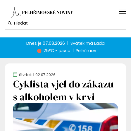
Dnes je
07.08.2026
Svátek má
Lada
25°C - jasno
Pelhřimov
čtvrtek
02.07.2026
Cyklista vjel do zákazu
s alkoholem v krvi