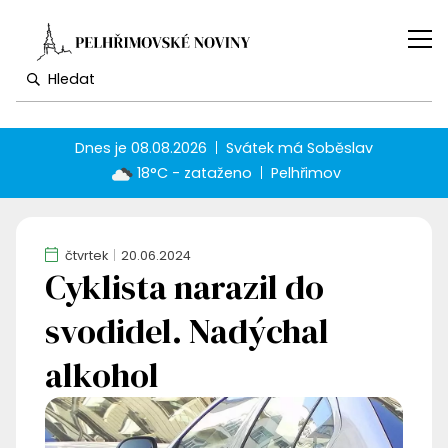
Dnes je
08.08.2026
Svátek má
Soběslav
18°C - zataženo
Pelhřimov
čtvrtek
20.06.2024
Cyklista narazil do
svodidel. Nadýchal
alkohol