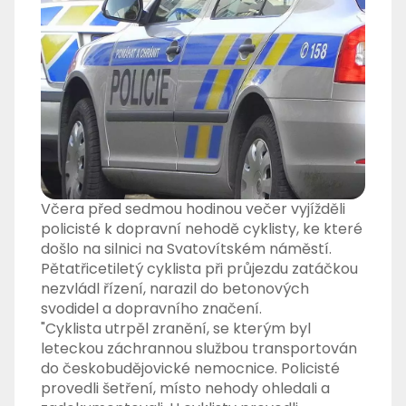
Včera před sedmou hodinou večer vyjížděli
policisté k dopravní nehodě cyklisty, ke které
došlo na silnici na Svatovítském náměstí.
Pětatřicetiletý cyklista při průjezdu zatáčkou
nezvládl řízení, narazil do betonových
svodidel a dopravního značení.
"Cyklista utrpěl zranění, se kterým byl
leteckou záchrannou službou transportován
do českobudějovické nemocnice. Policisté
provedli šetření, místo nehody ohledali a