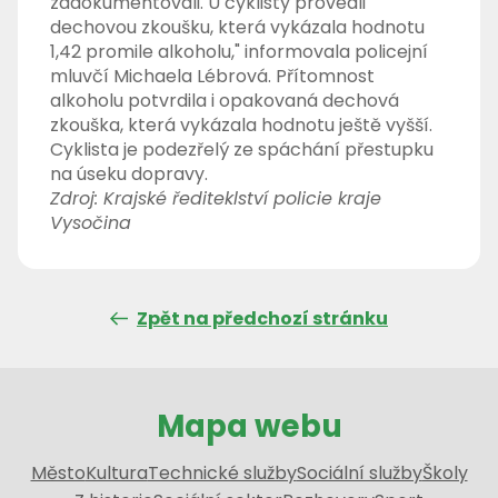
zadokumentovali. U cyklisty provedli
dechovou zkoušku, která vykázala hodnotu
1,42 promile alkoholu," informovala policejní
mluvčí Michaela Lébrová. Přítomnost
alkoholu potvrdila i opakovaná dechová
zkouška, která vykázala hodnotu ještě vyšší.
Cyklista je podezřelý ze spáchání přestupku
na úseku dopravy.
Zdroj: Krajské řediteklství policie kraje
Vysočina
Zpět na předchozí stránku
Mapa webu
Město
Kultura
Technické služby
Sociální služby
Školy