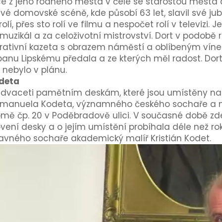
e z jeho rodného města v čele se starostou města d
vé domovské scéně, kde působí 63 let, slavil své jub
olí, přes sto rolí ve filmu a nespočet rolí v televizi.
muzikál a za celoživotní mistrovství. Dort v podob
rativní kazeta s obrazem náměstí a oblíbeným vínem
 panu Lipskému předala a ze kterých měl radost. Dor
 nebylo v plánu.
deta
aadvaceti pamětním deskám, které jsou umístěny n
 Emanuela Kodeta, významného českého sochaře a 
 čp. 20 v Poděbradově ulici. V současné době zde 
vení desky a o jejím umístění probíhala déle než ro
lavného sochaře akademický malíř Kristián Kodet.