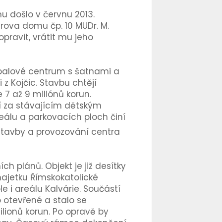
mu došlo v červnu 2013.
árova domu čp. 10 MUDr. M.
pravit, vrátit mu jeho
balové centrum s šatnami a
 Kojčic. Stavbu chtějí
 7 až 9 miliónů korun.
 za stávajícím dětským
álu a parkovacích ploch činí
ýstavby a provozování centra
h plánů. Objekt je již desítky
ajetku Římskokatolické
e i areálu Kalvárie. Součástí
 otevřené a stalo se
lionů korun. Po opravě by