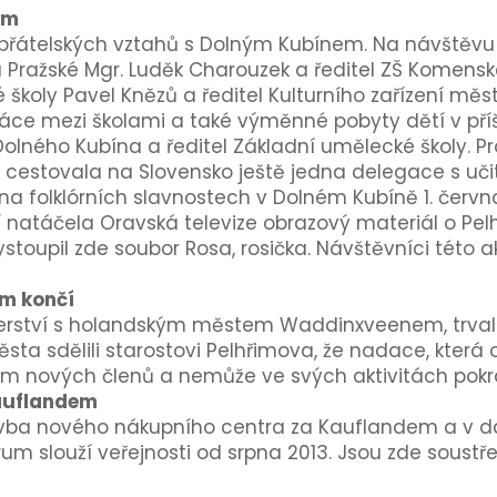
em
 přátelských vztahů s Dolným Kubínem. Na návštěvu
Na Pražské Mgr. Luděk Charouzek a ředitel ZŠ Komensk
 školy Pavel Knězů a ředitel Kulturního zařízení měs
áce mezi školami a také výměnné pobyty dětí v příští
 Dolného Kubína a ředitel Základní umělecké školy. P
a cestovala na Slovensko ještě jedna delegace s učite
 na folklórních slavnostech v Dolném Kubíně 1. červ
í natáčela Oravská televize obrazový materiál o Pel
stoupil zde soubor Rosa, rosička. Návštěvníci této a
m končí
tnerství s holandským městem Waddinxveenem, trvalo 
sta sdělili starostovi Pelhřimova, že nadace, která
m nových členů a nemůže ve svých aktivitách pokr
auflandem
tavba nového nákupního centra za Kauflandem a v d
um slouží veřejnosti od srpna 2013. Jsou zde soustř