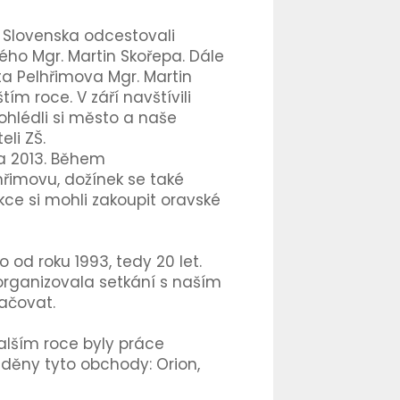
 Slovenska odcestovali
ého Mgr. Martin Skořepa. Dále
ta Pelhřimova Mgr. Martin
m roce. V září navštívili
rohlédli si město a naše
li ZŠ.
na 2013. Během
hřimovu, dožínek se také
kce si mohli zakoupit oravské
od roku 1993, tedy 20 let.
 organizovala setkání s naším
ačovat.
alším roce byly práce
eděny tyto obchody: Orion,