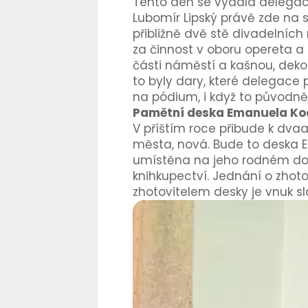
Tento den se vydala delegac
Lubomír Lipský právě zde na s
přibližně dvě stě divadelních r
za činnost v oboru opereta
a 
části náměstí a kašnou, deko
to byly dary, které delegace
na pódium, i když to původně
Pamětní deska Emanuela Ko
V příštím roce přibude k dv
města, nová. Bude to deska
umístěna na jeho rodném domě
knihkupectví. Jednání o zhoto
zhotovitelem desky je vnuk s