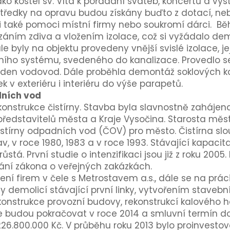
ako kostel sv. Víta k pořádání svateb, koncertů a v
tředky na opravu budou získány buďto z dotací, neb
 také pomoci místní firmy nebo soukromí dárci. Bě
záním zdiva a vložením izolace, což si vyžádalo d
ále byly na objektu provedeny vnější svislé izolace, j
ního systému, svedeného do kanalizace. Provedlo s
veden vodovod. Dále proběhla demontáž soklových 
 v exteriéru i interiéru do výše parapetů.
dních vod
nstrukce čistírny. Stavba byla slavnostně zahájena 1
 představitelů města a Kraje Vysočina. Starosta mě
stírny odpadních vod (ČOV) pro město. Čistírna sl
av, v roce 1980, 1983 a v roce 1993. Stávající kapaci
stá. První studie o intenzifikaci jsou již z roku 2005.
vání zákona o veřejných zakázkách.
í firem v čele s Metrostavem a.s., dále se na práci
y demolicí stávající první linky, vytvořením staveb
onstrukce provozní budovy, rekonstrukcí kalového 
e budou pokračovat v roce 2014 a smluvní termín do
6.800.000 Kč. V průběhu roku 2013 bylo proinvestov