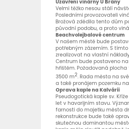
Uzavření vinárny U Brány
Velmi těžko nesou stálí návště
Posledními provozovateli viná
Brožová zdědila tento dům po 
původní podobu, a proto viná
Beachvolejbalové centrum
V našem městě bude postaven
potřebným zázemím. S tímto z
zrealizovat na vlastní náklad
Centrum bude postaveno na 
hřištěm. Požadovaná plocha 
2
3500 m
. Rada města na své
a také pronájem pozemku na d
Oprava kaple na Kalvárii
Pseudogotická kaple sv. Kříže 
let v havarijním stavu. Výz
farnosti do majetku města dne
rekonstrukce bude také oprav
skutečnou dominantou města. 