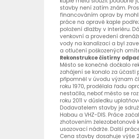
kaple měla sloužit podobně j
stavby není zatím znám. Pros
financováním oprav by mohli
práce na opravě kaple podře
položení dlažby v interiéru. D
venkovní a provedení drenáž
vody na kanalizaci a byl za
a otlučení poškozených omítek
Rekonstrukce čistírny odpa
Město se konečně dočkalo reko
zahájení se konalo za účasti
připomněl v úvodu význam či
roku 1970, prodělala řadu opr
nestačila, neboť město se rozrů
roku 2011 v důsledku uplatňo
Dodavatelem stavby je sdružen
Habau a VHZ-DIS. Práce začal
zhotovením železobetonové k
usazovací nádrže. Další prác
Cena stavby dosahuje výše 22