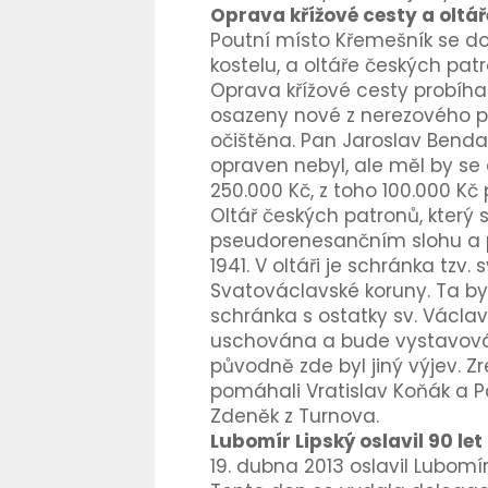
Oprava křížové cesty a oltá
Poutní místo Křemešník se d
kostelu, a oltáře českých patr
Oprava křížové cesty probíha
osazeny nové z nerezového pl
očištěna. Pan Jaroslav Benda 
opraven nebyl, ale měl by se 
250.000 Kč, z toho 100.000 K
Oltář českých patronů, který 
pseudorenesančním slohu a po
1941. V oltáři je schránka tzv.
Svatováclavské koruny. Ta byl
schránka s ostatky sv. Václa
uschována a bude vystavována
původně zde byl jiný výjev. Z
pomáhali Vratislav Koňák a Pa
Zdeněk z Turnova.
Lubomír Lipský oslavil 90 let
19. dubna 2013 oslavil Lubomí