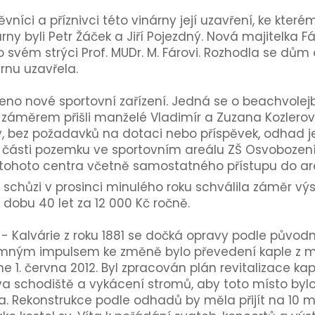
vníci a příznivci této vinárny její uzavření, ke které
rny byli Petr Žáček a Jiří Pojezdný. Nová majitelka F
svém strýci Prof. MUDr. M. Fárovi. Rozhodla se dům o
rnu uzavřela.
o nové sportovní zařízení. Jedná se o beachvolej
áměrem přišli manželé Vladimír a Zuzana Kozlerovi z
y, bez požadavků na dotaci nebo příspěvek, odhad je
části pozemku ve sportovním areálu ZŠ Osvobození
tohoto centra včetně samostatného přístupu do are
 schůzi v prosinci minulého roku schválila záměr v
obu 40 let za 12 000 Kč ročně.
- Kalvárie z roku 1881 se dočká opravy podle původníc
namným impulsem ke změně bylo převedení kaple z m
 1. června 2012. Byl zpracován plán revitalizace kapl
a schodiště a vykácení stromů, aby toto místo bylo
Rekonstrukce podle odhadů by měla přijít na 10 mi