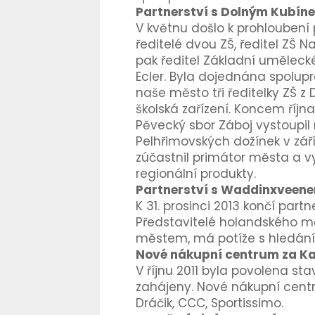
Partnerství s Dolným Kubín
V květnu došlo k prohloubení
ředitelé dvou ZŠ, ředitel ZŠ 
pak ředitel Základní umělecké
Ecler. Byla dojednána spolupr
naše město tři ředitelky ZŠ z
školská zařízení. Koncem říjn
Pěvecký sbor Záboj vystoupil
Pelhřimovských dožínek v zář
zúčastnil primátor města a vy
regionální produkty.
Partnerství s Waddinxveene
K 31. prosinci 2013 končí par
Představitelé holandského mě
městem, má potíže s hledání
Nové nákupní centrum za K
V říjnu 2011 byla povolena s
zahájeny. Nové nákupní centr
Dráčik, CCC, Sportissimo.