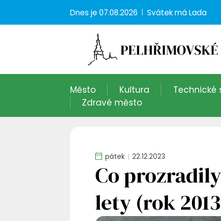
Dnes je
07.08.2026
Svátek má
Lada
Město
Kultura
Technické 
Zdravé město
pátek
22.12.2023
Co prozradily
lety (rok 2013