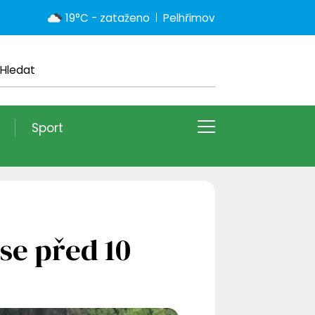
19°C - zataženo
Pelhřimov
Sport
se před 10