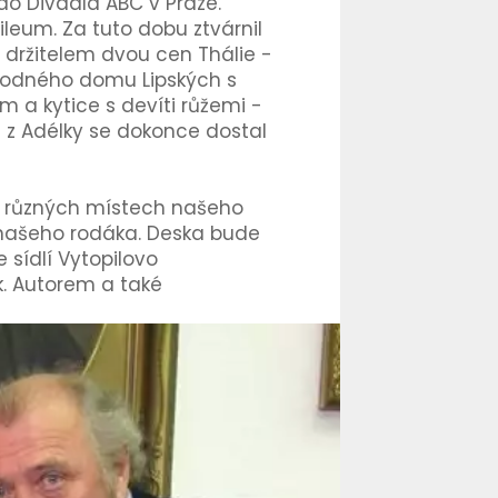
o Divadla ABC v Praze.
ileum. Za tuto dobu ztvárnil
 Je držitelem dvou cen Thálie -
ě rodného domu Lipských s
 a kytice s devíti růžemi -
t z Adélky se dokonce dostal
a různých místech našeho
našeho rodáka. Deska bude
sídlí Vytopilovo
k. Autorem a také