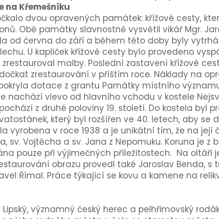
ře na Křemešníku
očkalo dvou opravených památek: křížové cesty, kte
onů. Obě památky slavnostně vysvětil vikář Mgr. Jarom
la od června do září a během této doby byly vytrhá
echu. U kapliček křížové cesty bylo provedeno vysp
zrestauroval malby. Poslední zastavení křížové cest
dočkat zrestaurování v příštím roce. Náklady na opra
č pokryla dotace z grantu Památky místního významu 
se nachází vlevo od hlavního vchodu v kostele Nejsvě
chází z druhé poloviny 19. století. Do kostela byl
 svatostánek, který byl rozšířen ve 40. letech, aby se 
a vyrobena v roce 1938 a je unikátní tím, že na její 
va, sv. Vojtěcha a sv. Jana z Nepomuku. Koruna je 
 pouze při výjimečných příležitostech. Na oltáři j
restaurování obrazu provedl také Jaroslav Benda, s 
vel Římal. Práce týkající se kovu a kamene na relikv
r Lipský, významný český herec a pelhřimovský rodák,