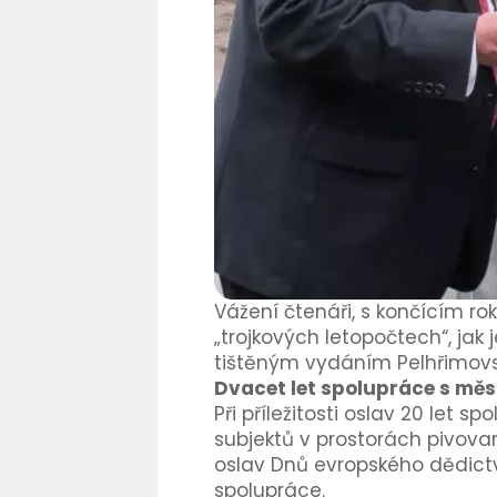
Vážení čtenáři, s končícím ro
„trojkových letopočtech“, jak 
tištěným vydáním Pelhřimovsk
Dvacet let spolupráce s měs
Při příležitosti oslav 20 let 
subjektů v prostorách pivov
oslav Dnů evropského dědictví
spolupráce.