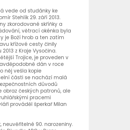
rá vede od studánky ke
ír Stehlík 29. září 2013.
ny zkorodované skříňky a
ádování, větrací okénka byla
y je Boží hrob a ten zatím
vu křížové cesty činily
2013 z Kraje Vysočina.
tější Trojice, je proveden v
 pravděpodobně dán v roce
do něj vešla kopie
čelní části se nachází malá
z bezpečnostních důvodů
e obraz českých patronů, ale
truhlářskými pracemi
iáři prováděl šperkař Milan
 neuvěřitelné 90. narozeniny.