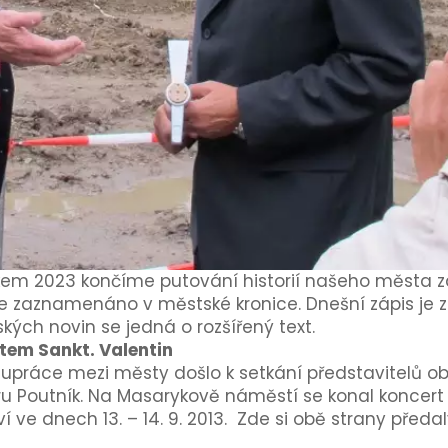
kem 2023 končíme putování historií našeho města za 
je zaznamenáno v městské kronice. Dnešní zápis je z k
ých novin se jedná o rozšířený text.
tem Sankt. Valentin
spolupráce mezi městy došlo k setkání představitelů 
aru Poutník. Na Masarykově náměstí se konal koncer
 ve dnech 13. – 14. 9. 2013. Zde si obě strany předal