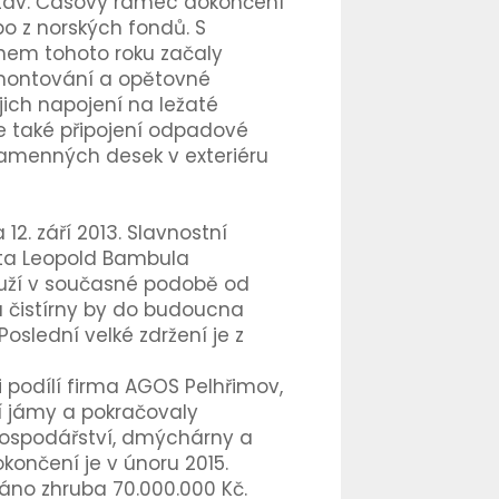
ýstav. Časový rámec dokončení
o z norských fondů. S
hem tohoto roku začaly
emontování a opětovné
ejich napojení na ležaté
e také připojení odpadové
kamenných desek v exteriéru
2. září 2013. Slavnostní
sta Leopold Bambula
ouží v současné podobě od
ta čistírny by do budoucna
 Poslední velké zdržení je z
 podílí firma AGOS Pelhřimov,
ní jámy a pokračovaly
hospodářství, dmýchárny a
končení je v únoru 2015.
áno zhruba 70.000.000 Kč.