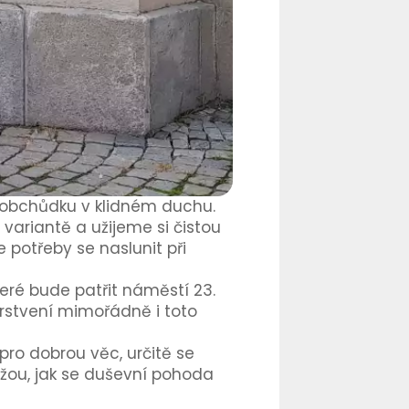
v obchůdku v klidném duchu.
ariantě a užijeme si čistou
 potřeby se naslunit při
které bude patřit náměstí 23.
rstvení mimořádně i toto
pro dobrou věc, určitě se
ážou, jak se duševní pohoda