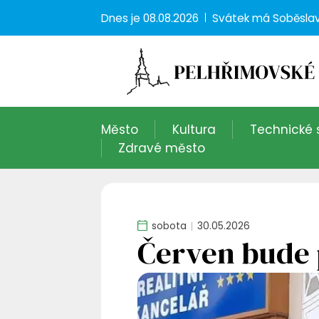
Dnes je
08.08.2026
Svátek má
Soběsla
Město
Kultura
Technické 
Zdravé město
sobota
30.05.2026
Červen bude 