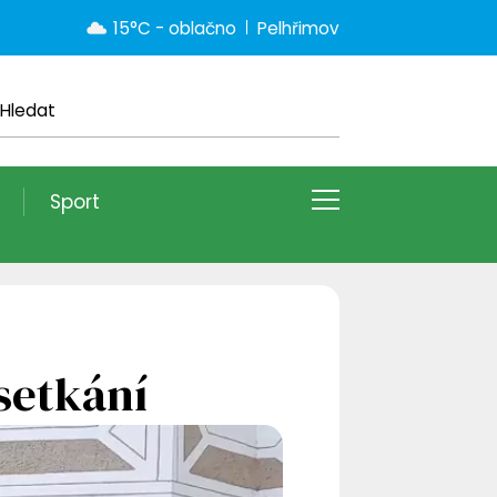
15°C - oblačno
Pelhřimov
Sport
setkání