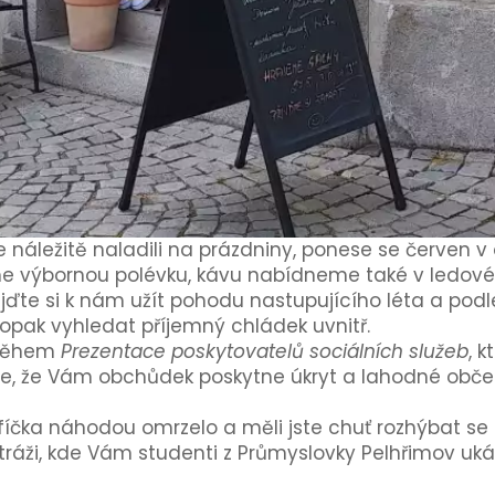
náležitě naladili na prázdniny, ponese se červen 
 výbornou polévku, kávu nabídneme také v ledové v
ijďte si k nám užít pohodu nastupujícího léta a podle
pak vyhledat příjemný chládek uvnitř.
i během
Prezentace poskytovatelů sociálních služeb
, 
zte, že Vám obchůdek poskytne úkryt a lahodné obče
fíčka náhodou omrzelo a měli jste chuť rozhýbat se 
Stráži, kde Vám studenti z Průmyslovky Pelhřimov uk