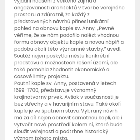
vyjádřil nadšení z velkého zájmu a
angažovanosti architektů v tvorbě veřejného
prostoru a zdůraznil, že každý z
představených návrhů přinesl unikátní
pohled na obnovu kaple sv. Anny. „Pevně
věříme, že se nám podařilo nalézt vhodnou
formu obnovy objektu kaple a novou náplň a
podobu okolí této významné stavby,” uvedl.
Soutěž nejen poskytla městu konkrétní
představu o možnostech řešení území, ale
také pomohla zhodnotit ekonomické a
časové limity projektu.
Poutní kaple sv. Anny, postavená v letech
1699–1700, představuje významný
krajinotvorný prvek. Avšak v současnosti je
bez střechy a v havarijním stavu. Také okolí
kaple je ve špatném stavu. Vybraný návrh
má za cíl nejen obnovit samotnou kapli, ale i
vytvořit nové prostředí kolem ní, které bude
sloužit veřejnosti a podtrhne historický
význam tohoto místa.