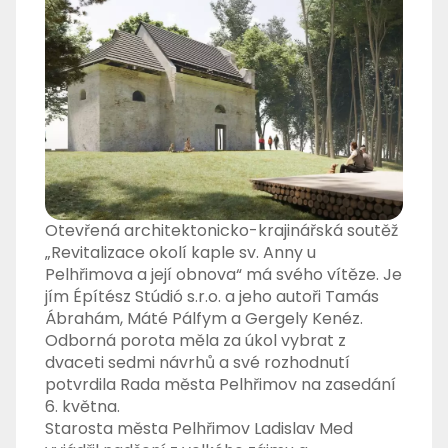
Otevřená architektonicko-krajinářská soutěž
„Revitalizace okolí kaple sv. Anny u
Pelhřimova a její obnova“ má svého vítěze. Je
jím Építész Stúdió s.r.o. a jeho autoři Tamás
Ábrahám, Máté Pálfym a Gergely Kenéz.
Odborná porota měla za úkol vybrat z
dvaceti sedmi návrhů a své rozhodnutí
potvrdila Rada města Pelhřimov na zasedání
6. května.
Starosta města Pelhřimov Ladislav Med