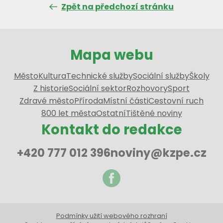
Zpět na předchozí stránku
Mapa webu
Město
Kultura
Technické služby
Sociální služby
Školy
Z historie
Sociální sektor
Rozhovory
Sport
Zdravé město
Příroda
Místní části
Cestovní ruch
800 let města
Ostatní
Tištěné noviny
Kontakt do redakce
+420 777 012 396
noviny@kzpe.cz
Podmínky užití webového rozhraní