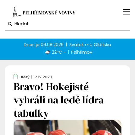
Dnes je
06.08.2026
Svátek má
Oldřiška
22°C -
Pelhřimov
úterý
12.12.2023
Bravo! Hokejisté
vyhráli na ledě lídra
tabulky