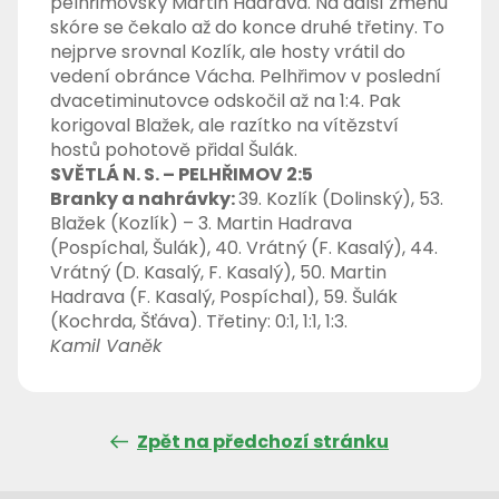
pelhřimovský Martin Hadrava. Na další změnu
skóre se čekalo až do konce druhé třetiny. To
nejprve srovnal Kozlík, ale hosty vrátil do
vedení obránce Vácha. Pelhřimov v poslední
dvacetiminutovce odskočil až na 1:4. Pak
korigoval Blažek, ale razítko na vítězství
hostů pohotově přidal Šulák.
SVĚTLÁ N. S. – PELHŘIMOV 2:5
Branky a nahrávky:
39. Kozlík (Dolinský), 53.
Blažek (Kozlík) – 3. Martin Hadrava
(Pospíchal, Šulák), 40. Vrátný (F. Kasalý), 44.
Vrátný (D. Kasalý, F. Kasalý), 50. Martin
Hadrava (F. Kasalý, Pospíchal), 59. Šulák
(Kochrda, Šťáva). Třetiny: 0:1, 1:1, 1:3.
Kamil Vaněk
Zpět na předchozí stránku