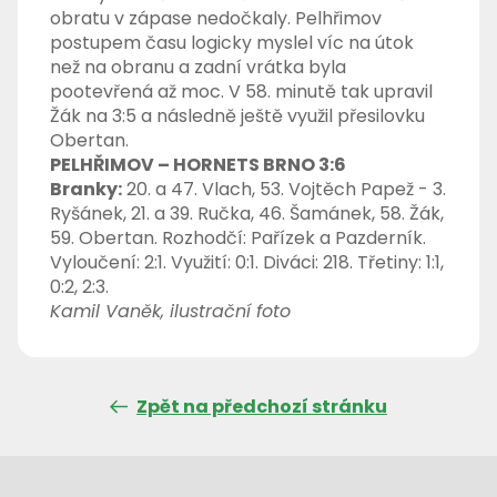
obratu v zápase nedočkaly. Pelhřimov
postupem času logicky myslel víc na útok
než na obranu a zadní vrátka byla
pootevřená až moc. V 58. minutě tak upravil
Žák na 3:5 a následně ještě využil přesilovku
Obertan.
PELHŘIMOV – HORNETS BRNO 3:6
Branky:
20. a 47. Vlach, 53. Vojtěch Papež - 3.
Ryšánek, 21. a 39. Ručka, 46. Šamánek, 58. Žák,
59. Obertan. Rozhodčí: Pařízek a Pazderník.
Vyloučení: 2:1. Využití: 0:1. Diváci: 218. Třetiny: 1:1,
0:2, 2:3.
Kamil Vaněk, ilustrační foto
Zpět na předchozí stránku