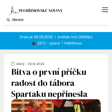
Dnes je
06.08.2026
Svátek má
Oldřiška
22°C - jasno
Pelhřimov
úterý
29.10.2024
Bitva o první příčku
radost do tábora
Spartaku nepřinesla