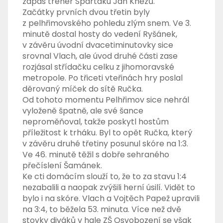
zápas trenér Spartaku Jan Knězů.
Začátky prvních dvou třetin byly
z pelhřimovského pohledu zlým snem. Ve 3.
minutě dostal hosty do vedení Ryšánek,
v závěru úvodní dvacetiminutovky sice
srovnal Vlach, ale úvod druhé části zase
rozjásal střídačku celku z jihomoravské
metropole. Po třiceti vteřinách hry poslal
děrovaný míček do sítě Ručka.
Od tohoto momentu Pelhřimov sice nehrál
vyloženě špatně, ale své šance
neproměňoval, takže poskytl hostům
příležitost k trháku. Byl to opět Ručka, který
v závěru druhé třetiny posunul skóre na 1:3.
Ve 46. minutě těžil s dobře sehraného
přečíslení Šamánek.
Ke cti domácím slouží to, že to za stavu 1:4
nezabalili a naopak zvýšili herní úsilí. Vidět to
bylo i na skóre. Vlach a Vojtěch Papež upravili
na 3:4, to běžela 53. minuta. Více než dvě
stovky diváků v hale ZŠ Osvobození se však