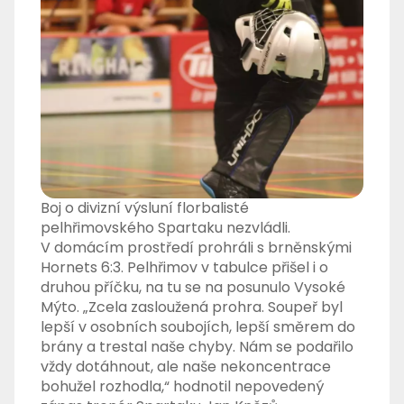
Boj o divizní výsluní florbalisté
pelhřimovského Spartaku nezvládli.
V domácím prostředí prohráli s brněnskými
Hornets 6:3. Pelhřimov v tabulce přišel i o
druhou příčku, na tu se na posunulo Vysoké
Mýto. „Zcela zasloužená prohra. Soupeř byl
lepší v osobních soubojích, lepší směrem do
brány a trestal naše chyby. Nám se podařilo
vždy dotáhnout, ale naše nekoncentrace
bohužel rozhodla,“ hodnotil nepovedený