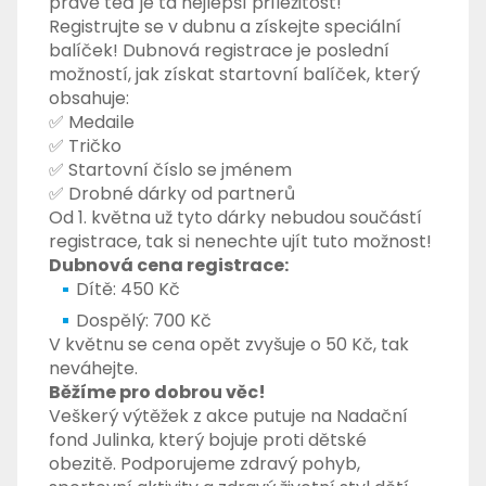
právě teď je ta nejlepší příležitost!
Registrujte se v dubnu a získejte speciální
balíček! Dubnová registrace je poslední
možností, jak získat startovní balíček, který
obsahuje:
✅ Medaile
✅ Tričko
✅ Startovní číslo se jménem
✅ Drobné dárky od partnerů
Od 1. května už tyto dárky nebudou součástí
registrace, tak si nenechte ujít tuto možnost!
Dubnová cena registrace:
Dítě: 450 Kč
Dospělý: 700 Kč
V květnu se cena opět zvyšuje o 50 Kč, tak
neváhejte.
Běžíme pro dobrou věc!
Veškerý výtěžek z akce putuje na Nadační
fond Julinka, který bojuje proti dětské
obezitě. Podporujeme zdravý pohyb,