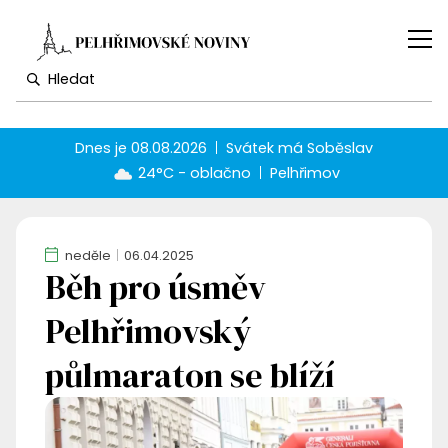
Dnes je
08.08.2026
Svátek má
Soběslav
24°C - oblačno
Pelhřimov
neděle
06.04.2025
Běh pro úsměv
Pelhřimovský
půlmaraton se blíží