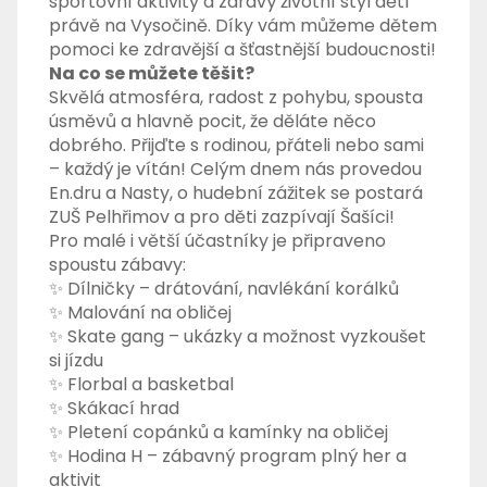
sportovní aktivity a zdravý životní styl dětí
právě na Vysočině. Díky vám můžeme dětem
pomoci ke zdravější a šťastnější budoucnosti!
Na co se můžete těšit?
Skvělá atmosféra, radost z pohybu, spousta
úsměvů a hlavně pocit, že děláte něco
dobrého. Přijďte s rodinou, přáteli nebo sami
– každý je vítán! Celým dnem nás provedou
En.dru a Nasty, o hudební zážitek se postará
ZUŠ Pelhřimov a pro děti zazpívají Šašíci!
Pro malé i větší účastníky je připraveno
spoustu zábavy:
✨ Dílničky – drátování, navlékání korálků
✨ Malování na obličej
✨ Skate gang – ukázky a možnost vyzkoušet
si jízdu
✨ Florbal a basketbal
✨ Skákací hrad
✨ Pletení copánků a kamínky na obličej
✨ Hodina H – zábavný program plný her a
aktivit