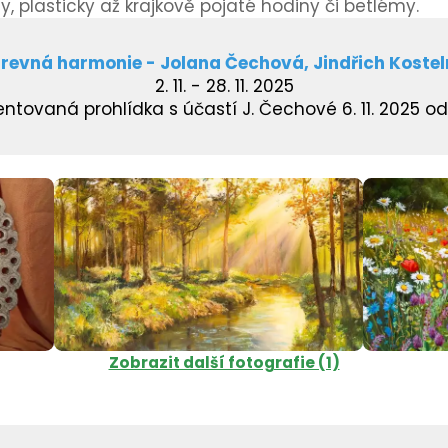
y, plasticky až krajkově pojaté hodiny či betlémy.
revná harmonie - Jolana Čechová, Jindřich Kostel
2. 11. - 28. 11. 2025
tovaná prohlídka s účastí J. Čechové 6. 11. 2025 od
Zobrazit další fotografie (1)