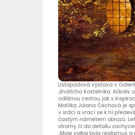
Listopadová výstava v Galeri
Jindřicha Kostelníka. Ačkoliv 
odlišnou cestou, jak s inspira
Malířka Jolana Čechová je spja
v srdci a vrací se k ní předev
častým námětem obrazů. Letn
stromy či do detailu zachycené
„Moje volba byla realismus a r