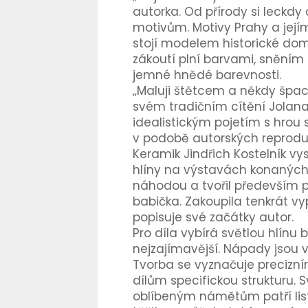
autorka. Od přírody si leckd
motivům. Motivy Prahy a její
stojí modelem historické domy
zákoutí plní barvami, sněním
jemné hnědé barevnosti.
„Maluji štětcem a někdy špach
svém tradičním cítění Jolana
idealistickým pojetím s hrou 
v podobě autorských reprodu
Keramik Jindřich Kostelník vys
hlíny na výstavách konaných 
náhodou a tvořil především pr
babička. Zakoupila tenkrát vyp
popisuje své začátky autor.
Pro díla vybírá světlou hlínu b
nejzajímavější. Nápady jsou v
Tvorba se vyznačuje precizní
dílům specifickou strukturu. S
oblíbeným námětům patří list