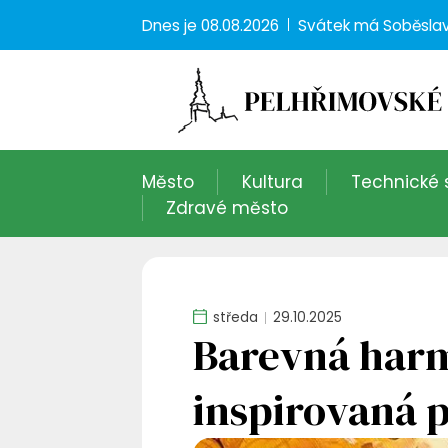
Dnes je
08.08.2026
Svátek má
Soběsla
Město
Kultura
Technické 
Zdravé město
středa
29.10.2025
Barevná harm
inspirovaná 