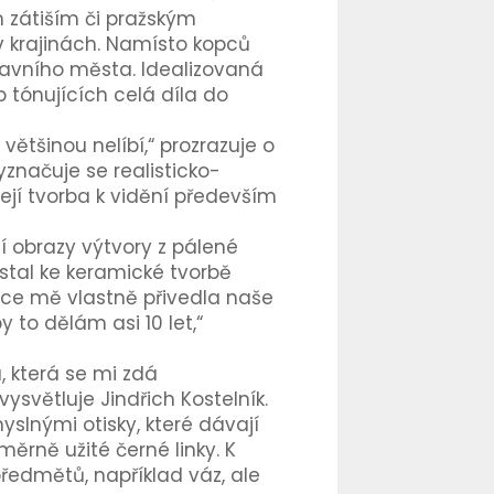
m zátiším či pražským
v krajinách. Namísto kopců
hlavního města. Idealizovaná
 tónujících celá díla do
většinou nelíbí,“ prozrazuje o
značuje se realisticko-
ejí tvorba k vidění především
jí obrazy výtvory z pálené
stal ke keramické tvorbě
mice mě vlastně přivedla naše
 to dělám asi 10 let,“
u, která se mi zdá
ysvětluje Jindřich Kostelník.
lnými otisky, které dávají
měrně užité černé linky. K
ředmětů, například váz, ale