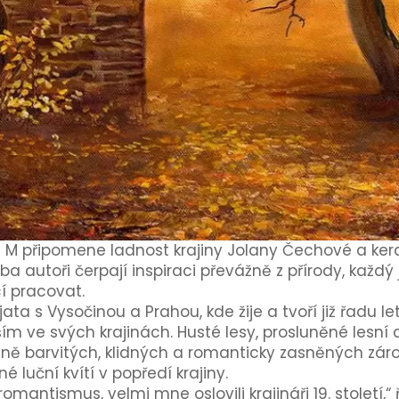
i M připomene ladnost krajiny Jolany Čechové a ker
oba autoři čerpají inspiraci převážně z přírody, každý
cí pracovat.
ta s Vysočinou a Prahou, kde žije a tvoří již řadu le
ším ve svých krajinách. Husté lesy, prosluněné lesní c
ě barvitých, klidných a romanticky zasněných záro
 luční kvítí v popředí krajiny.
omantismus, velmi mne oslovili krajináři 19. století,“