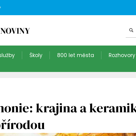
v
služby
Školy
800 let města
Rozhovory
onie: krajina a kerami
přírodou