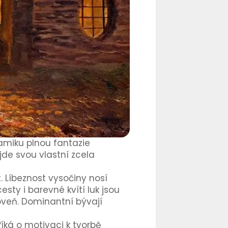
amiku plnou fantazie
 jde svou vlastní zcela
t. Líbeznost vysočiny nosí
esty i barevné kvítí luk jsou
veň. Dominantní bývají
 říká o motivaci k tvorbě