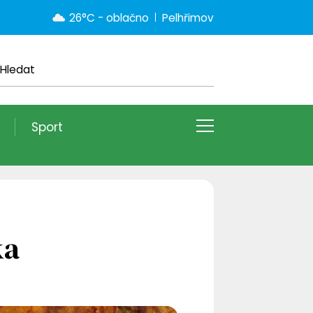
26°C - oblačno
Pelhřimov
Sport
ka