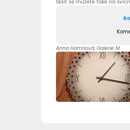
těšit se můžete také na svícn
Ba
Komen
Anna Hamrlová, Galerie M