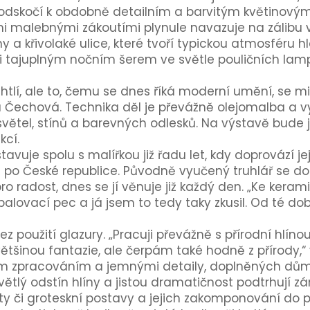
y odskočí k obdobně detailním a barvitým květinový
mi malebnými zákoutími plynule navazuje na zálibu 
 a křivolaké ulice, které tvoří typickou atmosféru 
 i tajuplným nočním šerem ve světle pouličních lamp
tlí, ale to, čemu se dnes říká moderní umění, se mi 
 Čechová. Technika děl je převážně olejomalba a vy
světel, stínů a barevných odlesků. Na výstavě bude j
kcí.
tavuje spolu s malířkou již řadu let, kdy doprovází je
po České republice. Původně vyučený truhlář se do
o radost, dnes se jí věnuje již každý den. „Ke kera
alovací pec a já jsem to tedy taky zkusil. Od té doby
ez použití glazury. „Pracuji převážně s přírodní hlíno
ětšinou fantazie, ale čerpám také hodně z přírody,“ v
m zpracováním a jemnými detaily, doplněných důmys
větlý odstín hlíny a jistou dramatičnost podtrhují zá
y či groteskní postavy a jejich zakomponování do p